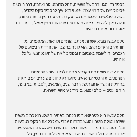
בספר נדון מגוון רחב של נושאים, החל מרומנטיקה ואהבה, דרך היבטים
פסיכולוגיים של דימוי עצמי, פנטזיות או איך להסביר סקס לילדים,
נושאים פוליטיים והיסטוריים כגון סקירת תפיסת המין בדתות שונות,
וכלה באיך להעניק מציצה מהסרטים או להנות ממין אנאלי, וכמובן גם
אזהרות והמלצות רפואיות.
סקס עכשיו מביא עשרות מכתבי קוראים וקוראות, המספרים על
חוויותיהם והעדפותיהם. הוא לוקח בחשבון את חרדות הביצועים של
הגברים ודן לעומק באנטומיה ובפסיכולוגיה של העונג הנשי על כל
צורותיו.
סקס עכשיו שומט את הקרקע מתחת לכל טיעוני הנורמליות,
הנורמטיביות והסטייה.הוא אינו מיועד רק לרווקים צעירים ויפים; זוגות
בתחילת הקשר או זוגות של הרבה שנים, הומואים, לסביות, בני נוער,
הורים, נכים – כולם ימצאו בו מידע שימושי והשראה.
סקס עכשיו הוא ספר יוצא דופן בכנות ובפתיחות שלו. הוא כתוב בשפה
ישירה ונטולת בושה, ומוגש בתרגום עברי שמקבל את הסקס בטבעיות
ובלי תסביכים. המדריך מלווה באיורים נועזים ומשעשעים, המשלימים
את התמונה. פול ג'ואנידס הוא נביא אמיתי של חדוות המין, של