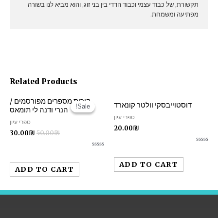
תקשורת, של כבוד עצמי וכבוד הדדי בין בני זוג, והוא מביא לנו בשורה
מפתיעה ומשמחת.
Related Products
קורות מספרים מפורסמים /
דוסטוייבסקי וולטר קונארד
Sale!
Sale!
הנרי ודנה לי תומאס
ספרי עיון
ספרי עיון
20.00
₪
30.00
₪
50.00
₪
Rated
Rated
0
0
out
ADD TO CART
out
of
ADD TO CART
of
5
5