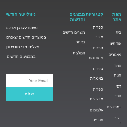
מפת
קטגוריות
מבצעים
ניוזלייטר חודשי
אתר
וחדשות
ספרות
נשמח לעדכן אתכם
בית
מוצרים חדשים
מקור
במוצרים חדשים שאנחנו
באתר
אודותינו
מעלים מדי חודש וכן
ספרות
המלצות
מאמרים
במבצעים חדשים
מתורגמת
עמוד
ספרים
חנות
באנגלית
Email
דפי
ספרות
שלח
ספר
מקצועית
מבצעים
אלבומים
צור
עבריים