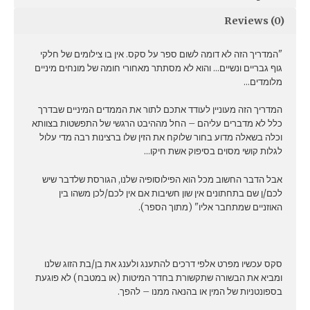
Reviews (0)
"המדריך הזה לא דומה לשום ספר על סקס. אין בו צילומים של חלקי
גוף גבריים ונשיים… והוא לא מסתתר מאחורי חומה של מונחים מיניים
מלומדים…
המדריך הזה מעוניין לעודד אתכם לתור את הממדים המיניים שבדרך
כלל לא מדברים עליהם – החל מההיבט הרגשי של התפשטות בצוותא
וכלה בשאלה מדוע בחור שלוקח את הזין שלו ברצינות רבה מדי עלול
לגלות קושי מסוים בסיפוק אשת חיקו…
אבל הדבר החשוב מכל הוא הפילוסופיה שלנו, הגורסת שלדבר שיש
לכם/ן שם בתחתונים אין שון חשיבות אם אין לכם/לכן משהו בין
האוזניים שמתחבר אליו" (מתוך הספר).
סקס עכשיו מפרט אלפי דרכים להתענג ולענג את בן/בת הזוג שלנו
ומביא את הבשורה שתקשורת בחדר המיטות (או במטבח) לא פוגעת
בספונטניות של המין או בהנאה ממנו – להפך.