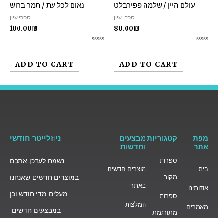
עולם היין / שלמה פפירבלט
נאום לכל עת / תמר ברוש
ספרי עיון
ספרי עיון
100.00
₪
80.00
₪
Rated
Rated
0
0
out
out
ADD TO CART
ADD TO CART
of
of
5
5
מפת
קטגוריות
מבצעים
ניוזלייטר חודשי
אתר
וחדשות
ספרות
נשמח לעדכן אתכם
בית
מוצרים חדשים
מקור
במוצרים חדשים שאנחנו
באתר
אודותינו
מעלים מדי חודש וכן
ספרות
המלצות
מאמרים
במבצעים חדשים
מתורגמת