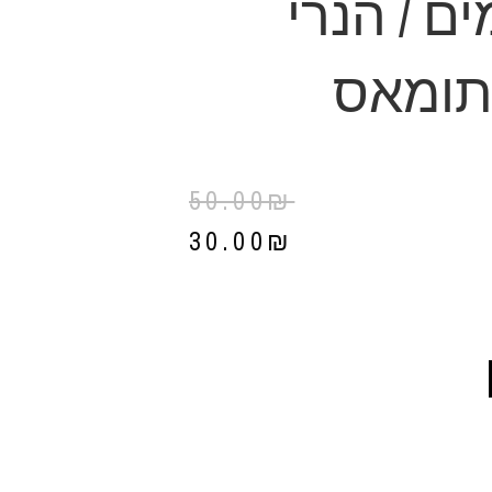
ם / הנרי
 תומאס
50.00
₪
30.00
₪