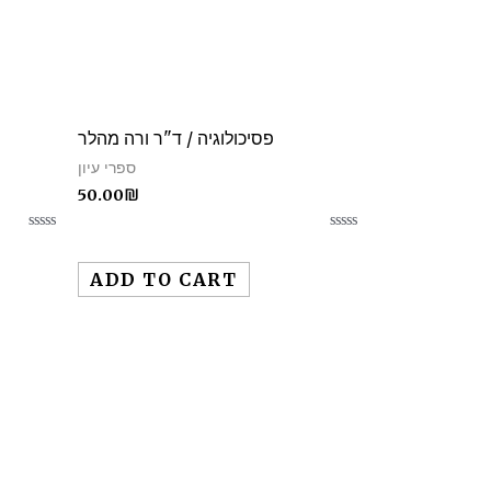
פסיכולוגיה / ד"ר ורה מהלר
ספרי עיון
50.00
₪
Rated
Rated
0
0
out
out
ADD TO CART
of
of
5
5