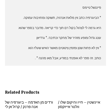
פייננשל טיימס
” הביוגרפיה כתב ווין מלאת אנרגיה, תשוקה ומחויבות עמוקה.
היא גרמה לי לצהול בקול רם תוך כדי קריאה. מדובר בספר שהוא
עונג גדול ומופע מזהיר של מחקר וכתיבה .” גרדיאן
” ווין לא פחות שנון ומזמין ציטוטים מאשר האיש שעליו הוא
כותב. זה ספר לא אופנתי במודע, אבל מאו מהנה ” .
Related Products
איינשטין – חייו והיקום שלו /
ורדים מן האדמה – ביוגרפיה של
וולטר אייזקסון
אנה פרנק / קרול אן לי