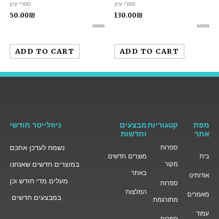
ספרי עיון
ספרי עיון
50.00
₪
130.00
₪
Rated
Rated
0
0
out
out
ADD TO CART
ADD TO CART
of
of
5
5
מפת
קטגוריות
מבצעים
ניוזלייטר חודשי
אתר
וחדשות
ספרות
נשמח לעדכן אתכם
בית
מוצרים חדשים
מקור
במוצרים חדשים שאנחנו
באתר
אודותינו
מעלים מדי חודש וכן
ספרות
המלצות
מאמרים
במבצעים חדשים
מתורגמת
עמוד
ספרים