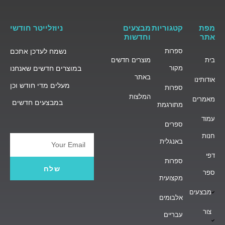
מפת
קטגוריות
מבצעים
ניוזלייטר חודשי
אתר
וחדשות
ספרות
נשמח לעדכן אתכם
בית
מוצרים חדשים
מקור
במוצרים חדשים שאנחנו
באתר
אודותינו
מעלים מדי חודש וכן
ספרות
המלצות
מאמרים
במבצעים חדשים
מתורגמת
עמוד
ספרים
חנות
באנגלית
Email
דפי
ספרות
שלח
ספר
מקצועית
מבצעים
אלבומים
צור
עבריים