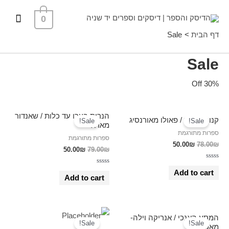
ילוג
תפרי
0
תוכן
ראשי
דף הבית
Sale
Sale
30% Off
הנרות בערו עד כלות / שאנדור
קנון מהופך / פאולו מאורנסיג
Sale!
Sale!
מאראי
ספרות מתורגמת
ספרות מתורגמת
50.00
₪
78.00
₪
50.00
₪
79.00
₪
Rated
Rated
0
Add to cart
0
out
Add to cart
out
of
of
5
5
המסע האנכי / אנריקה וילה-
Sale!
Sale!
מאטאס