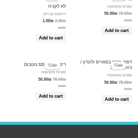
לא לקניה
ספרות מתורגמת
50.00
₪
79.00
₪
דיסקים עבריים
1.00
₪
2.00
₪
Rated
0
Add to cart
Rated
out
0
of
Add to cart
out
5
of
5
דפוק וזרוק בפאריס ולונדון /
ריטואלים / סם נוטבום
Sale!
Sale!
ג'ורג' אורוול
ספרות מתורגמת
ספרות מתורגמת
50.00
₪
78.00
₪
50.00
₪
78.00
₪
Rated
Rated
0
Add to cart
0
out
Add to cart
out
of
of
5
5