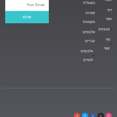
באנגלית
Email
דפי
ספרות
שלח
ספר
מקצועית
מבצעים
אלבומים
צור
עבריים
קשר
אלבומים
לועזיים
G
T
F
I
D
o
w
a
n
r