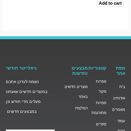
0
Add to cart
out
of
5
מפת
קטגוריות
מבצעים
ניוזלייטר חודשי
אתר
וחדשות
ספרות
נשמח לעדכן אתכם
בית
מוצרים חדשים
מקור
במוצרים חדשים שאנחנו
באתר
אודותינו
מעלים מדי חודש וכן
ספרות
המלצות
מאמרים
במבצעים חדשים
מתורגמת
עמוד
ספרים
חנות