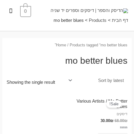
ילוג
תפרי
0
תוכן
ראשי
דף הבית
Products
mo better blues
Home
/ Products tagged “mo better blues”
mo better blues
Showing the single result
Various Artists / Mo Better
Sale!
Blues
דיסקים
30.00
₪
68.00
₪
Rated