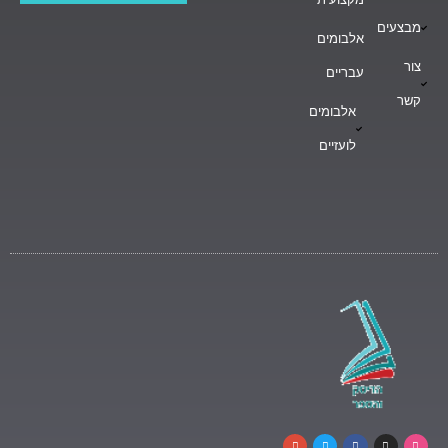
מבצעים
אלבומים
צור
עבריים
קשר
אלבומים
לועזיים
G
T
F
I
D