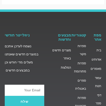
מפת
קטגוריות
מבצעים
ניוזלייטר חודשי
אתר
וחדשות
ספרות
נשמח לעדכן אתכם
בית
מוצרים חדשים
מקור
במוצרים חדשים שאנחנו
באתר
אודותינו
מעלים מדי חודש וכן
ספרות
המלצות
מאמרים
במבצעים חדשים
מתורגמת
עמוד
ספרים
חנות
באנגלית
Email
דפי
ספרות
שלח
ספר
מקצועית