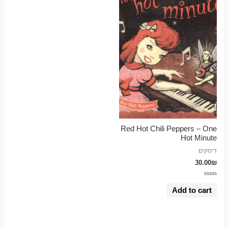
Red Hot Chili Peppers – One
Hot Minute
דיסקים
30.00
₪
Rated
0
Add to cart
out
of
5