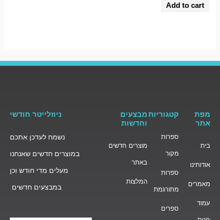
0
Add to cart
out
of
5
מפת
קטגוריות
מבצעים
ניוזלייטר חודשי
אתר
וחדשות
ספרות
נשמח לעדכן אתכם
בית
מוצרים חדשים
מקור
במוצרים חדשים שאנחנו
באתר
אודותינו
מעלים מדי חודש וכן
ספרות
המלצות
מאמרים
במבצעים חדשים
מתורגמת
עמוד
ספרים
חנות