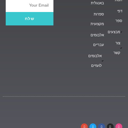
באנגלית
Email
דפי
ספרות
שלח
ספר
מקצועית
מבצעים
אלבומים
צור
עבריים
קשר
אלבומים
לועזיים
G
T
F
I
D
o
w
a
n
r