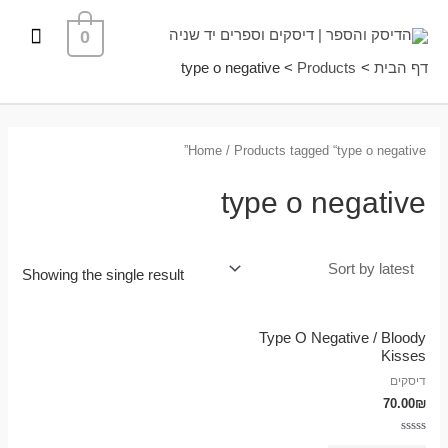
ילוג
תפרי
0
תוכן
ראשי
דף הבית
Products
type o negative
Home
/ Products tagged “type o negative”
type o negative
Showing the single result
Type O Negative / Bloody
Kisses
דיסקים
70.00
₪
Rated