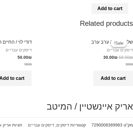
Add to cart
Related products
שלום חנוך / ערב ערב
דודי לוי / החיים
Sale!
Sale!
דיסקים עבריים
דיסקים עבריים
50.00
₪
30.00
₪
68.00
₪
Rated
Rated
0
0
Add to cart
Add to cart
out
out
of
of
5
5
אריק איינשטיין / המיטב
מק"ט
7290008389983
קטגוריות
דיסקים
,
דיסקים עבריים
תגיות
אריק אי