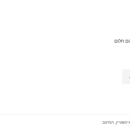
 הם חלום
ינשטיין
,
המיטב