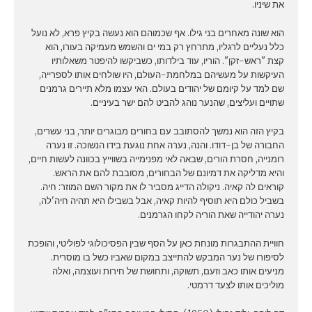
את שיניו.
הוא שונה מאחרים בני גילו. אף שכמוהם הוא נעשה בקיץ פרא, לא נועל
כלל נעליים לרגליו, מתרחץ רק במי ים והשמש מעמיקה בעורו, הוא
קצת "ראש-זקן". הוריו, עוד בילדותו, כשביקשו להיפטר משאלותיו
העיקשות על מעשיהם במלחמת-העולם, היו שולחים אותו לספרייה,
שם למד על קיומם של יהודים בעולם. האי עצמו מלא תיירים גרמנים
שתויים ועליצים, שהנער נוהג להביט להם ישר בעיניים.
בקיץ הזה הוא נמשך להסתובב עם בחורים מבוגרים יותר, בני עשרים,
החבורה של בן-דודו. והנה, נערה אחת נוגעת בידו הנשוכה. זו נערה
רומנייה, חסרת הורים, שבאה לאי מפנימייה בשווייץ בכוונה לעשות חיים,
והיא מדליקה את דמיונם של הבחורים, מסובבת להם את הראש.
קוראים לה קאיה. ניקולה הדייג מסביר לו את מקור השם המוזר: חיה.
בשביל כולם היא תוסיף להיות קאיה, אבל בשבילו היא תהיה חיה'לה,
נערה יהודייה שאת הוריה לקחו הגרמנים.
חוויית ההתבגרות מונחת כאן על הסף שבין הפסיכולוגי לפוליטי, והופכת
לסיפורו של נער המבקש להתייצב במקום שאביו כשל בו מוסרית.
מניעים אותו כאב וזעם, תשוקה, ותחושת של חירות ועוצמה, ואלה
מוליכים אותו לצעד דרמטי.