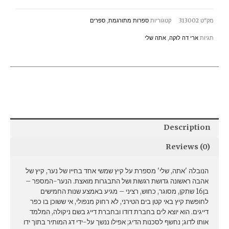
quantity
מק"ט
313002
קטגוריות
ספרות מתורגמת
,
ספרים
תגיות
ארי דה לוקה
,
אתה שלי
Description
Reviews (0)
הנובלה 'אתה, שלי' מספרת על קיץ שמשי אחד בחייו של נער, קיץ של
אהבה ראשונה גדושת רגשות ושל התבגרות מואצת. הנער-המספר –
בן16 שתקן, מסוגר, כחוש, רציני – מגיע באמצע שנות החמישים
לחופשת קיץ באי קטן בים הטירני, לא רחוק מנפולי, אי ששוכן בו כפר
דייגים. הוא יוצא לים בחברת דודו ובחברת דייג בשם ניקולה, המלמד
אותו לדוג; נחשף לסכנות הדיג; אפילו ננשך על-ידי דג המותיר בתוך ידו