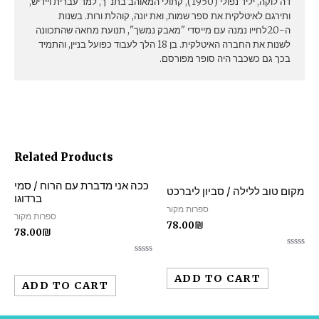
דה לוקה, יליד נפולי (1950), קתולי המאוהב בתנ"ך, למד עברית ויידיש,
ותירגם לאיטלקית את ספר שמות, ואת יונה, קוהלת ורות. בשנות
ה-20לחייו נמנה עם מייסדי "מאבק נמשך", תנועת מחאה שהתכוונה
לשנות את החברה האיטלקית. בן 18 הלך לעבוד כפועל בניין, והתמיד
בכך גם כשכבר היה סופר מפורסם.
Related Products
ככה אני מדברת עם הרוח / סמי
מקום טוב ללילה / סביון ליברכט
ברדוגו
ספרות מקור
ספרות מקור
78.00
₪
78.00
₪
Rated
Rated
0
0
out
ADD TO CART
out
of
ADD TO CART
of
5
5