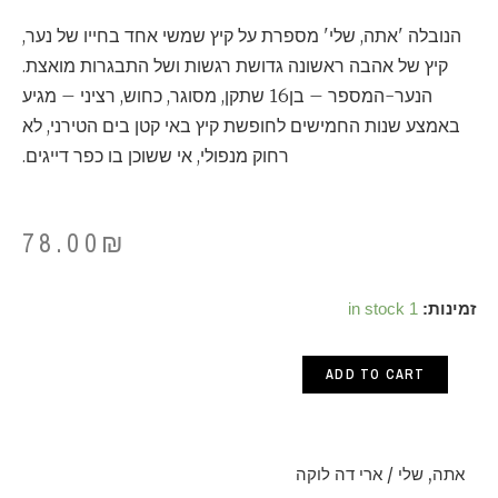
הנובלה 'אתה, שלי' מספרת על קיץ שמשי אחד בחייו של נער,
קיץ של אהבה ראשונה גדושת רגשות ושל התבגרות מואצת.
הנער-המספר – בן16 שתקן, מסוגר, כחוש, רציני – מגיע
באמצע שנות החמישים לחופשת קיץ באי קטן בים הטירני, לא
רחוק מנפולי, אי ששוכן בו כפר דייגים.
78.00
₪
אתה,
זמינות:
1 in stock
שלי
ADD TO CART
/
ארי
דה
אתה, שלי / ארי דה לוקה
לוקה