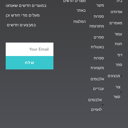
בית
מוצרים חדשים
מקור
במוצרים חדשים שאנחנו
באתר
אודותינו
מעלים מדי חודש וכן
ספרות
המלצות
מאמרים
במבצעים חדשים
מתורגמת
עמוד
ספרים
חנות
באנגלית
Email
דפי
ספרות
שלח
ספר
מקצועית
מבצעים
אלבומים
צור
עבריים
קשר
אלבומים
לועזיים