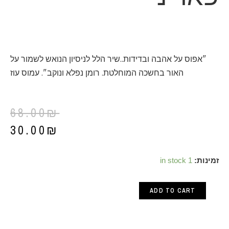
"אפוס על אהבה ובדידות..שיר הלל לניסיון הנואש לשמור על
האור בחשכה המוחלטת. רומן נפלא ונוקב". עמוס עוז
68.00
₪
30.00
₪
בנימין
זמינות:
1 in stock
-
ADD TO CART
מותו
וחייו