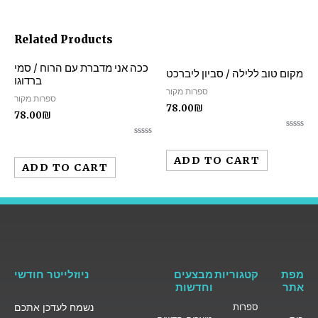
Related Products
ככה אני מדברת עם הרוח / סמי
מקום טוב ללילה / סביון ליברכט
ברדוגו
ספרות מקור
ספרות מקור
78.00
₪
78.00
₪
Rated
Rated
0
0
out
ADD TO CART
out
of
ADD TO CART
of
5
5
מפת
קטגוריות
מבצעים
ניוזלייטר חודשי
אתר
וחדשות
ספרות
נשמח לעדכן אתכם