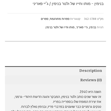
של
בנימין - מותו וחייו של ולטר בנימין / ג'יי פאריני
ולטר
בנימין
מק"ט
362-1788
קטגוריות
ספרות מתורגמת
,
ספרים
/
תגיות
בנימין
,
ג'יי פאריני
,
מותו וחייו של ולטר בנימין
ג'יי
פאריני
quantity
Description
Reviews (0)
השנה היא 1940.
זה עשר שנים כותב ולטר בנימין, המבקר והוגה הדעות היהודי-גרמני,
את יצירת המופת שלו בספרייה בפריז.
טנקים גרמניים כבר שועטים בפרברי פריז, ובנימין נאלץ לברוח.