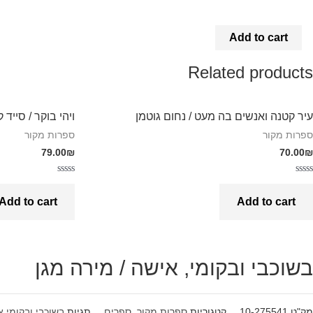
Add to cart
Related products
עיר קטנה ואנשים בה מעט / נחום גוטמן
ויהי בוקר / סייד 
ספרות מקור
ספרות מקור
79.00
₪
70.00
₪
Rated
Rated
0
0
Add to cart
Add to cart
out
out
of
of
5
5
בשוכבי ובקומי, אישה / מירה מגן
מק"ט
10-275541
קטגוריות
ספרות מקור
,
ספרים
תגיות
בשוכבי ובקומי 