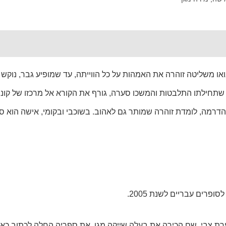
בואו משליטה זוהרה את האמהות על כל הווייתה, עד שמופיע גבר, נו
 שתחילתו התלבטות והמשכו סערה, גורף את הקורא אל מרכזו של קונפ
הדרמה, לומדת זוהרה שמותר גם לאהוב. בשוכבי ובקומי, אישה הוא 
טירת צבי, שם הכירה את בעלה שייקה מגן. את ספריה החלה לכתוב כ