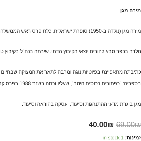
מירה מגן
מירה מגן
(נולדה ב-1950) סופרת ישראלית, כלת פרס ראש הממשלה לסופרים עבריים לשנת 2005.
נולדה בכפר סבא להורים יוצאי הקיבוץ הדתי. שירתה בנח"ל בקיבוץ 
כתיבתה מתאפיינת בפיוטיות נוגה ומרבה לתאר את המצוקה שבחיים מצ
בספריה: "כפתורים רכוסים היטב", שעליו זכתה בשנת 1988 בפרס קרן אולשוונג, ו"אל תכה בקיר". אחדים מספריה תורגמו לגרמנית.
מגן בוגרת מדעי ההתנהגות וסיעוד, ועסקה בהוראה וסיעוד.
40.00
₪
69.00
₪
זמינות:
1 in stock