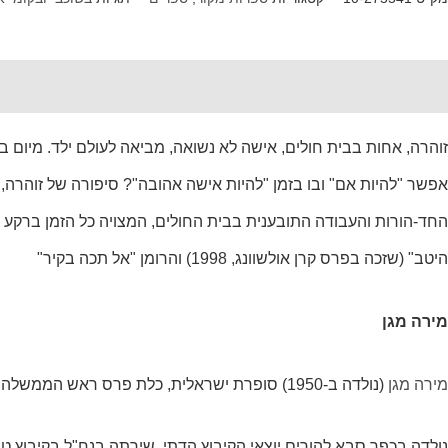
Reviews (0)
Description
זוהרה, אחות בבית חולים, אישה לא נשואה, מביאה לעולם ילד. מיום 
אפשר "להיות אם" ובו בזמן "להיות אישה אהובה"? סיפורה של זוהרה,
החד-הורות והעבודה התובענית בבית החולים, המצויה כל הזמן ברקע 
היטב" (שזכה בפרס קרן אולשוונג, 1998) והרומן "אל תכה בקיר"
מירה מגן
מירה מגן
(נולדה ב-1950) סופרת ישראלית, כלת פרס ראש הממשלה לסופרים עבריים לשנת 2005.
נולדה בכפר סבא להורים יוצאי הקיבוץ הדתי. שירתה בנח"ל בקיבוץ 