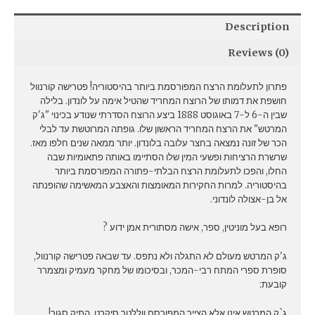
Description
Reviews (0)
פתרון לתעלומת הרצח המפורסמת ביותר בהיסטוריה! פטרישה קורנוול
חושפת את דמותו של הרוצח המחריד שהטיל אימה על לונדון. בלילה
שבין ה-6 ל-7 באוגוסט 1888 ביצע הרוצח הסדרתי שנודע בכינוי "ג'ק
המרטש" את הרצח המחריד הראשון שלו. גופתה המרוטשת עד לבלי
הכר של זונה נמצאה בחצר עלובה בלונדון. יותר ממאה שנים חלפו מאז.
שרשרת הרציחות ופשעי המין שלו הסתיימו באותה פתאומיות שבה
החלו, והפכו לתעלומת הרצח הבלתי-פתורה המפורסמת ביותר
בהיסטוריה. למרות החקירות המאומצות והאצבע המאשימה שהופנתה
אל בן-אצולה לונדוני.
רופא בעל מוניטין, ספר, אישה מסתורית אמן ידוע ?
ג'ק המרטש מעולם לא התגלה ולא נתפס. עד שבאה פטרישה קורנוול,
סופרת ספרי המתח רבי-המכר, ובסיכומו של מחקר מעמיק ומצמרר
קובעת:
ג`ק המרטש אינו אלא הצייר המפורסם ווללטר סיקרט, התיק סגור!