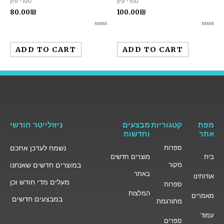
ספרי עיון
ספרי עיון
80.00
₪
100.00
₪
Rated
Rated
0
0
out
out
ADD TO CART
ADD TO CART
of
of
5
5
מפת
קטגוריות
מבצעים
ניוזלייטר חודשי
אתר
וחדשות
ספרות
נשמח לעדכן אתכם
בית
מוצרים חדשים
מקור
במוצרים חדשים שאנחנו
באתר
אודותינו
מעלים מדי חודש וכן
ספרות
המלצות
מאמרים
במבצעים חדשים
מתורגמת
עמוד
ספרים