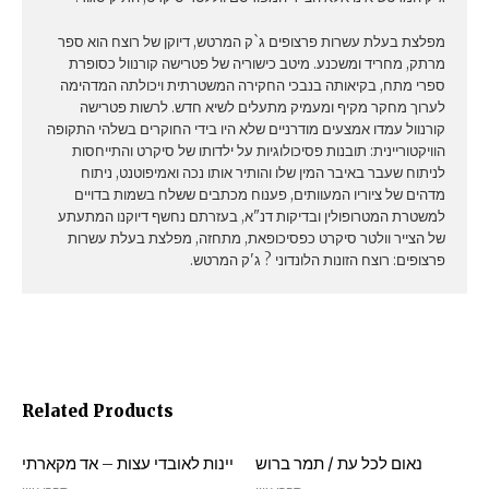
מפלצת בעלת עשרות פרצופים ג`ק המרטש, דיוקן של רוצח הוא ספר
מרתק, מחריד ומשכנע. מיטב כישוריה של פטרישה קורנוול כסופרת
ספרי מתח, בקיאותה בנבכי החקירה המשטרתית ויכולתה המדהימה
לערוך מחקר מקיף ומעמיק מתעלים לשיא חדש. לרשות פטרישה
קורנוול עמדו אמצעים מודרניים שלא היו בידי החוקרים בשלהי התקופה
הוויקטוריינית: תובנות פסיכולוגיות על ילדותו של סיקרט והתייחסות
לניתוח שעבר באיבר המין שלו והותיר אותו נכה ואמיפוטנט, ניתוח
מדהים של ציוריו המעוותים, פענוח מכתבים ששלח בשמות בדויים
למשטרת המטרופולין ובדיקות דנ"א, בעזרתם נחשף דיוקנו המתעתע
של הצייר וולטר סיקרט כפסיכופאת, מתחזה, מפלצת בעלת עשרות
פרצופים: רוצח הזונות הלונדוני ? ג'ק המרטש.
Related Products
נאום לכל עת / תמר ברוש
יינות לאובדי עצות – אד מקארתי