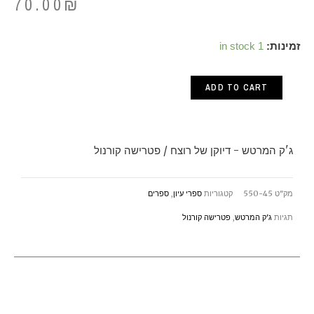
70.00
₪
ג'ק
זמינות:
1 in stock
המרטש
ADD TO CART
-
דיוקן
של
ג'ק המרטש - דיוקן של רוצח / פטרישה קורנול
רוצח
/
מק"ט
550-45
קטגוריות
ספרי עיון
,
ספרים
פטרישה
תגיות
ג'ק המרטש
,
פטרישה קורנול
קורנול
quantity