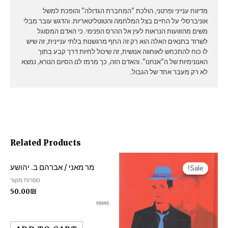
מדיווח ענייני ופרטני, הולכת "המחברת הגדולה" והופכת למשל
אוניברסלי על החיים בצל המלחמה והטוטליטאריות. והדגש עובר מבלי
משים מהזוועות הנראות לעין אל ההרס הפנימי. כי האדם המסוגל
לשרוד בתנאים האלה הוא רק זה החף מרגשנות בלתי עניינית, זה שיש
לו כוח להתכחש לאוחווה אנושית, זה שיכול לחיות דרך קבע בתוך
האנונימיות של ה"אנחנו". והאדם הזה, כך מרמז לנו הסיום הנורא, נמצא
לא רק מעבר אחד של הגבול.
Related Products
מר מאני / אברהם ב. יהושע
Sale!
Sale!
ספרות מקור
50.00
₪
Rated
0
out