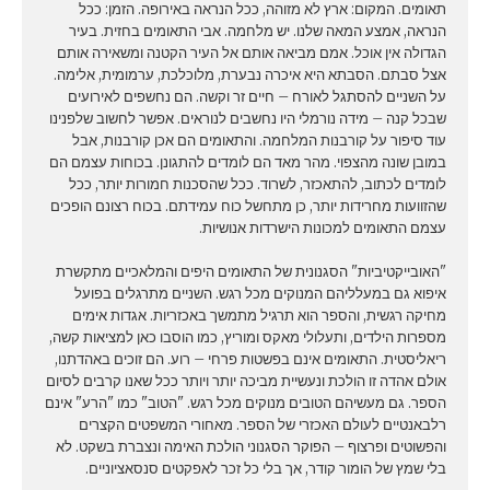
תאומים. המקום: ארץ לא מזוהה, ככל הנראה באירופה. הזמן: ככל
הנראה, אמצע המאה שלנו. יש מלחמה. אבי התאומים בחזית. בעיר
הגדולה אין אוכל. אמם מביאה אותם אל העיר הקטנה ומשאירה אותם
אצל סבתם. הסבתא היא איכרה נבערת, מלוכלכת, ערמומית, אלימה.
על השניים להסתגל לאורח – חיים זר וקשה. הם נחשפים לאירועים
שבכל קנה – מידה נורמלי היו נחשבים לנוראים. אפשר לחשוב שלפנינו
עוד סיפור על קורבנות המלחמה. והתאומים הם אכן קורבנות, אבל
במובן שונה מהצפוי. מהר מאד הם לומדים להתגונן. בכוחות עצמם הם
לומדים לכתוב, להתאכזר, לשרוד. ככל שהסכנות חמורות יותר, ככל
שהזוועות מחרידות יותר, כן מתחשל כוח עמידתם. בכוח רצונם הופכים
עצמם התאומים למכונות הישרדות אנושיות.
"האובייקטיביות" הסגנונית של התאומים היפים והמלאכיים מתקשרת
איפוא גם במעלליהם המנוקים מכל רגש. השניים מתרגלים בפועל
מחיקה רגשית, והספר הוא תרגיל מתמשך באכזריות. אגדות אימים
מספרות הילדים, ותעלולי מאקס ומוריץ, כמו הוסבו כאן למציאות קשה,
ריאליסטית. התאומים אינם בפשטות פרחי – רוע. הם זוכים באהדתנו,
אולם אהדה זו הולכת ונעשיית מביכה יותר ויותר ככל שאנו קרבים לסיום
הספר. גם מעשיהם הטובים מנוקים מכל רגש. "הטוב" כמו "הרע" אינם
רלבאנטיים לעולם האכזרי של הספר. מאחורי המשפטים הקצרים
והפשוטים ופרצוף – הפוקר הסגנוני הולכת האימה ונצברת בשקט. לא
בלי שמץ של הומור קודר, אך בלי כל זכר לאפקטים סנסאציוניים.