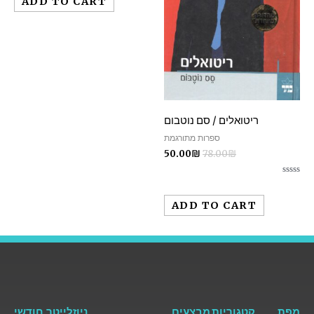
ADD TO CART
of
5
ריטואלים / סם נוטבום
ספרות מתורגמת
50.00
₪
78.00
₪
Rated
0
out
ADD TO CART
of
5
מפת
קטגוריות
מבצעים
ניוזלייטר חודשי