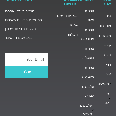
אתר
וחדשות
ספרות
נשמח לעדכן אתכם
בית
מוצרים חדשים
מקור
במוצרים חדשים שאנחנו
באתר
אודותינו
מעלים מדי חודש וכן
ספרות
המלצות
מאמרים
במבצעים חדשים
מתורגמת
עמוד
ספרים
חנות
באנגלית
Email
דפי
ספרות
שלח
ספר
מקצועית
מבצעים
אלבומים
צור
עבריים
קשר
אלבומים
לועזיים