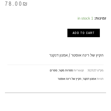
78.00
₪
הקיץ
זמינות:
1 in stock
של
ADD TO CART
רינה
אוסטר
/
הקיץ של רינה אוסטר / אמנון דנקנר
אמנון
דנקנר
מק"ט
312527
קטגוריות
ספרות מקור
,
ספרים
quantity
תגיות
אמנון דנקנר
,
הקיץ של רינה אוסטר