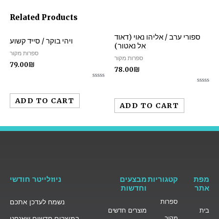
Related Products
ספורי ערב / אליהו נאוי (דאוד
ויהי בוקר / סייד קשוע
אל נאטור)
ספרות מקור
ספרות מקור
79.00
₪
78.00
₪
Rated
Rated
0
0
out
ADD TO CART
out
of
ADD TO CART
of
5
5
מפת
קטגוריות
מבצעים
ניוזלייטר חודשי
אתר
וחדשות
ספרות
נשמח לעדכן אתכם
בית
מוצרים חדשים
מקור
במוצרים חדשים שאנחנו