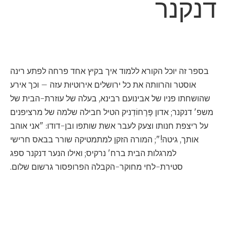
דנקנר
בספר זה יוכל הקורא ללמוד איך בקיץ אחד פרחה לפתע רינה
אוסטר והרוותה את כל ירושלים אירוטיוּת עזה – וכך אירע
שהושחתו פניו של אבינועם רבינא, בעלה של עוזרת-הבית של
משפ' דנקנר; אדון פָּרָחוֹדְניק הטיל חבילה שלמה של מרציפנים
על ריצפת חנותו וצעק לעבר אשת שותפו ובן-דודו: "אני אוהב
אותך, גיטה!"; המורה הזקן למתמטיקה שורר בבאס חרישי
למרגלות הבית ברח' נרקיס; ואילו הנער דנקנר ספג
סטירת-לחי מחוקר-הקבלה הפרופסור גרשום שלום.