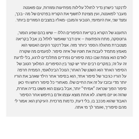
לדנקנר כישרון נדיר לחולל עלילות מפתיעות ומוזרות, עם פואנטה
מעבר לפואנטה, ועין מצוינת לחשוף את הקוריוז בפרטים של מה-בכך,
ומצד שני, את היומיומי, הטבעי והמובן-מאליו במצבים המוזרים ביותר.
התענוג של הקורא בקריאת הסיפורים הללו – שיש בהם שפע הומור,
גרוטסקה, מתח והפתעות – אינו דבר שאפשר לזלזל בו; אבל בקריאה
מצטברת מתגלה הספר כיותר מזה. אצל דנקנר הקיום האנושי הוא
מאמץ מתמיד לעבות את חוטיו של איזה סיפור. לפעמים מה שקורה
לאדם הוא צומת שבו כמה סיפורים נפרדים מתלכדים לרגע, בלי לדעת
זה על זה; במקרים רבים יותר יש קצר בין הסיפורים. המלאך הטוב של
הסיפור האחד הוא השטן של האחר; הנוכל הבינלאומי, הממית חרפה
על הוריו כגיבור של סיפור אחד, הוא בסיפור אחר הילד שאהב את הוריו
יותר מדי ובזבז על זה את החיים שלו. מאחורי כל סיפור רוחש וחי כאן
סיפור הפוך שנראה "אמיתי" יותר, אבל בעצם הוא פשוט בדיה אחרת,
שהזה או יזם מישהו. לא אחת מוצא עצמו אדם בחיפוש אחר הסיפור
האבוד שהוא מככב בו, בלי דעת, כדמות מרכזית. העיקרון הוא: אמור לי
מהם סיפוריך, ואומר לך מי אתה.