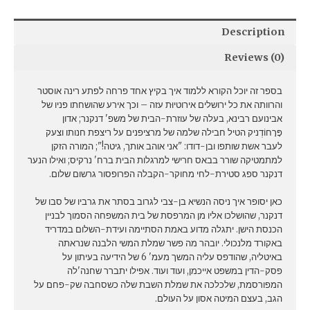
Description
Reviews (0)
בספר זה יוכל הקורא ללמוד איך בקיץ אחד פרחה לפתע רינה אוסטר
והרוותה את כל ירושלים אירוטיוּת עזה – וכך אירע שהושחתו פניו של
אבינועם רבינא, בעלה של עוזרת-הבית של משפ' דנקנר; אדון
פָּרָחוֹדְניק הטיל חבילה שלמה של מרציפנים על ריצפת חנותו וצעק
לעבר אשת שותפו ובן-דודו: "אני אוהב אותך, גיטה!"; המורה הזקן
למתמטיקה שורר בבאס חרישי למרגלות הבית ברח' נרקיס; ואילו הנער
דנקנר ספג סטירת-לחי מחוקר-הקבלה הפרופסור גרשום שלום.
כאן יסופר איך ניסה הנשיא בן-צבי לגרוב בסתר את גרביו של סבו של
דנקנר, שהושלכו אליו מן המרפסת של בית המשפחה הסמוך לבניין
הכנסת הישן. יתגלה מדוע באמת הסתיימה ועידת-השלום במדריד
באקורד מלנכולי. יובהר מה פשר שמלת המשי הלבנה שנראתה
באיטליה, שהודפס עליה המשך מעמ' 6 של הידיעה בעיתון על
פסק-הדין במשפט אייכמן, ועוד ועוד. אפילו יתברר שחנה'לה
המפורסמת, שלכלכה את שמלת השבת שלה כשסחבה שק-פחם על
הגב, בעצם המיטה אסון על העולם.