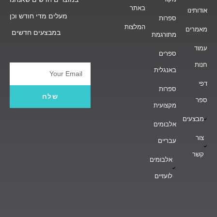
באתר
אודותינו
מעלים מדי חודש וכן
ספרות
המלצות
מאמרים
במבצעים חדשים
מתורגמת
עמוד
ספרים
חנות
באנגלית
Email
דפי
ספרות
שלח
ספר
מקצועית
מבצעים
אלבומים
צור
עבריים
קשר
אלבומים
לועזיים