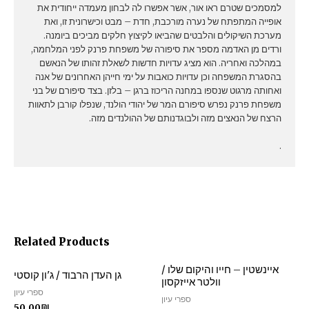
למסמכים שטרם ראו אור, אשר אפשרו לה לבחון מעמדה ייחודית את
אופייה המתפתח של נערה מורכבת, חדת – מבט וכישרונית זו, ואת
מערכת השיקולים והלבטים שהביאו לקיצוץ חלקים מביכים ביומנה.
ורדים מן האדמה מספר את סיפורה של משפחת פרנק לפני המלחמה,
במהלכה ואחריה. הוא מציג עדויות חדשות לשאלת זהותו של הנאשם
בהסגרת המשפחה וכן עדויות כואבות על ימי חייהן האחרונים של אנה
ואחותה מרגוט שנספו במחנה הריכוז ברגן – בלזן. בצד סיפורם של בני
משפחת פרנק נפרש סיפורם המר של יהודי הולנד, שנפלו קורבן לתאוות
הרצח של הנאצים מזה ולבוגדנותם של ההולנדים מזה.
.
Related Products
איינשטין – חייו והיקום שלו /
גן העדן הרבוד / ג'ון קוסטי
וולטר אייזקסון
ספרי עיון
ספרי עיון
50.00
₪