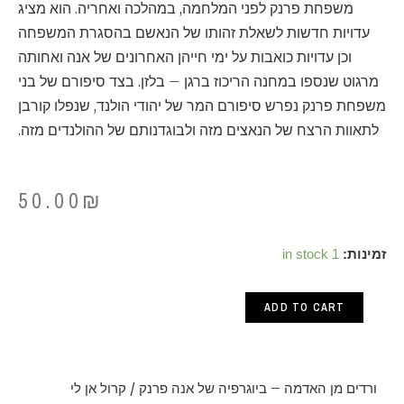
משפחת פרנק לפני המלחמה, במהלכה ואחריה. הוא מציג
עדויות חדשות לשאלת זהותו של הנאשם בהסגרת המשפחה
וכן עדויות כואבות על ימי חייהן האחרונים של אנה ואחותה
מרגוט שנספו במחנה הריכוז ברגן – בלזן. בצד סיפורם של בני
משפחת פרנק נפרש סיפורם המר של יהודי הולנד, שנפלו קורבן
לתאוות הרצח של הנאצים מזה ולבוגדנותם של ההולנדים מזה.
50.00
₪
ורדים
זמינות:
1 in stock
מן
ADD TO CART
האדמה
–
ביוגרפיה
ורדים מן האדמה – ביוגרפיה של אנה פרנק / קרול אן לי