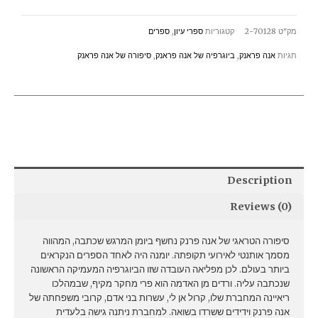
של
אנה
מק"ט
2-70128
קטגוריות
ספרי עיון
,
ספרים
פרנק
תגיות
אנה פראנק
,
ביוגרפיה של אנה פראנק
,
סיפורה של אנה פראנק
/
קרול
אן
לי
quantity
Description
Reviews (0)
סיפורה הטראגי של אנה פרנק נחשף ביומן המרגש שכתבה, המהווה
מסמך אותנטי לאירועי תקופתה. יומנה היה לאחד הספרים הנקראים
ביותר בעולם. לכן מפליאה העובדה שזו הביוגרפיה המעמיקה הראשונה
שנכתבה עליה. ורדים מן האדמה הוא פרי מחקר מקיף, שבמהלכו
ריאיינה המחברת שלו, קרול אן לי, עשרות בני אדם, קרובי משפחתה של
אנה פרנק וידידים ששרדו בשואה. למחברת ניתנה גישה בלעדית