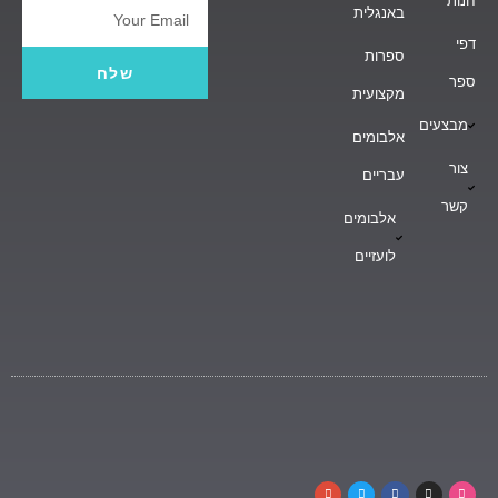
חנות
באנגלית
Email
דפי
ספרות
שלח
ספר
מקצועית
מבצעים
אלבומים
צור
עבריים
קשר
אלבומים
לועזיים
G
T
F
I
D
o
w
a
n
r