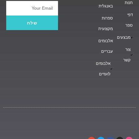
חנות
באנגלית
Email
דפי
ספרות
שלח
ספר
מקצועית
מבצעים
אלבומים
צור
עבריים
קשר
אלבומים
לועזיים
G
T
F
I
D