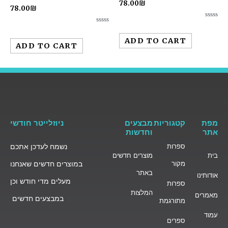
78.00
₪
78.00
₪
Rated
Rated
0
0
out
ADD TO CART
out
of
ADD TO CART
of
5
5
מפת
קטגוריות
מבצעים
ניוזלייטר חודשי
אתר
וחדשות
ספרות
נשמח לעדכן אתכם
בית
מוצרים חדשים
מקור
במוצרים חדשים שאנחנו
באתר
אודותינו
מעלים מדי חודש וכן
ספרות
המלצות
מאמרים
במבצעים חדשים
מתורגמת
עמוד
ספרים