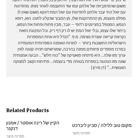
משום שהסימביוזה של אלחנן עמו עוד התעצמה לאחר מותו. מהזדהות
עם יואל החי עבר אלחנן להזדהות עם יואל המת דווקא משום שאין לו
מפלט מעצמו, מן ההתרוקנות שלו, מן המבוך שנקלע לתוכו. הוא, רופא
הנפש, המטפל בפציינטים רדופי – עבר, מבין פחות ופחות את הנפש,
ביחוד שלו עצמו, ובלי יואל המת יש לו רק דף ריק. וכל הפקעת הזאת
נקראת קריאה עוצרת נשימה. מ.פ. "הנדל היא אחת המספרות
הישראליות החשובות ביותר – למרות האופנה הספרותית המעמידה
במרכז מספרים פחותים ממנה בהרבה, שמורשתם תהיה קטנה לאין
ערוך מזו שלה… היא פיתחה פואטיקה של "כוח חלש"… הבעה אמנותית
שונה מזו הנהוגה בספרות בטוחה מדי בעצמה… פתיחות וקשב למצוקה
האנושית…" (דן מירון)
Related Products
הקיץ של רינה אוסטר / אמנון
מקום טוב ללילה / סביון ליברכט
דנקנר
ספרות מקור
ספרות מקור