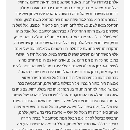
אלחנן בעידודו של חברו. מאז, חמש שנים הוא חי את חייהם של יואל
ויעלי יותר מאשר את חייו, עקב בסתר אחר דירתם המוארת מחלון
דירתו המוחשכת. וכשיואל נהרג בתאונה התאבלו עליו אלחנן ויעל יחד,
וכעבור שנה הוא עבר לגור איתה. שנים היה מסתכל משם לכאן, ועכשיו
הסתכל מכאן לשם. כשנולד להם תינוק, הם קראו לו, כמובן, יואל (של מי
משניהם בעצם היתה ההחלטה?), בבית שוב יסתובב יואל, אבל מיהו
"יואל שלי", הילד החי או הבעל הקבור באדמה ? התחלה חדשה, אופק
חדש, חיים חדשים של אלחנן עם יעל, אינם אפשריים. הזמן אינו שכחה,
התקדמותו היא בתנועת קרוסלה. חייו השניים של אלחנן עם יעלי אינם
אלא המשך החיים השניים שהיו לו בדירה ממול, כשיואל היה חי. שהרי
במובן מה כל חיים הם חיים שניים, ואדם הוא גם חיים אחרים מחוץ
לעצמו, וגם זמן אחר; "וכשהביט ביעלי היה נדמה לו שנפשה רוצה להיות
במקום אחר, בזמן אחר, ופניה נראו לו מוכפלים כמו בשברי מראה".
כבר התוודענו בכתיבתה של יהודית הנדל אל האחר הנעדר שהוא
ממשות חיה בתוך העצמי; אל הכפילות בתוך אדם, המתבטאת בכך
שמישהו אחר, לאחר מותו, חי בו, מנהל אותו כמו בשלטרחוק, גם נותן בו
איזה כוח, ממלא את ההתרוקנות. אבל ב'טירופו של רופא הנפש' עשתה
התמה הזאת סיבוב מרשים של מאה – ושמונים מעלות: הסיפור הפעם
אינו של יעלי, אינו סיפור על חייו של יואל, הבעל המת, בנפש מי שהיתה
אשתו; סיפור כזה רק מיטל על יעלי – מדימה בידי צד שלישי, אלחנן,
המבקש כביכול לסלקו. אם הבעל המת מסתובב לו בבית, הרי זה
בעיקר בגלל האובססיה של אלחנן, בגלל הקנאה התזזיתית שלו; מה
ש"מקיים" עכשיו את יואל הוא הצורך להיאבק בו, והצורך הזה נולד דווקא