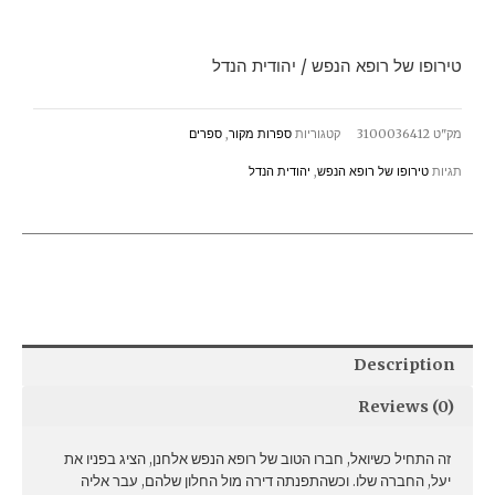
הנפש
/
טירופו של רופא הנפש / יהודית הנדל
יהודית
הנדל
מק"ט
3100036412
קטגוריות
ספרות מקור
,
ספרים
quantity
תגיות
טירופו של רופא הנפש
,
יהודית הנדל
Description
Reviews (0)
זה התחיל כשיואל, חברו הטוב של רופא הנפש אלחנן, הציג בפניו את
יעל, החברה שלו. וכשהתפנתה דירה מול החלון שלהם, עבר אליה