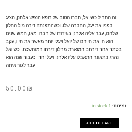
.זה התחיל כשיואל, חברו הטוב של רופא הנפש אלחנן, הציג
בפניו את יעל, החברה שלו. וכשהתפנתה דירה מול החלון
שלהם, עבר אליה אלחנן בעידודו של חברו. מאז, חמש שנים
הוא חי את חייהם של יואל ויעלי יותר מאשר את חייו, עקב
בסתר אחר דירתם המוארת מחלון דירתו המוחשכת. וכשיואל
נהרג בתאונה התאבלו עליו אלחנן ויעל יחד, וכעבור שנה הוא
עבר לגור איתה
50.00
₪
טירופו
זמינות:
1 in stock
של
ADD TO CART
רופא