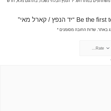
צמם משתתפים במתרחש. יד הנפץ הבלתי נשכח, בתרגום מלא, חדש
Be t “יד הנפץ / קארל מאי”
צג באתר.
שדות החובה מסומנים
*