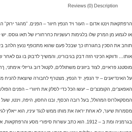
Reviews (0)
Description
הרפתקאות וינטו אדום – העור ויד הנפץ חיוור – הפנים. "מהגר ירוק" ה
או לגמוע מן המרק שלו בלגימות רעשניות כחרחוריו של תאו גוסס. יש 
תוחב את הסכין בחגורתו כך שבכל פעם שהוא מתכופף ננעץ הלהב בירכ
אותו… ודווקא הכינוי הזה דבק בגיבורינו, והמשיך לדבוק בו גם לאח
מוסטנג פראיים, לצוד ביזונים משתוללים, לקטול דוב גריזלי אימתני,
על האינדיאנים – יד הנפץ. יד הנפץ, מצטרף לחבורה שיוצאת להניח מס
האפאצ'ים, הקומנצ'ים – יעשו הכל כדי לסלק את חיוורי – הפנים הפול
המסקאלרוס המהולל, בעל רובה הכסף, ובנו החסון, היפה, וינטו, שע
בגרמניה ומת ב – 1912. הוא כתב עשרות סיפורי מס