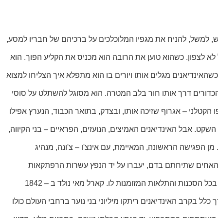
בייש, למשל, להניח את מגפיו המלוכלכים על ברכיהם של חבריו למסע,
 לא לצפון. כשהוא טוען את הרובה הוא מכניס את הקליע הפוך. הוא
אינדיאנים מגלים אותו ויורים בו הוא מתפלא איך הצליחו למצוא
 הכדורים דרך אותו חור בלב המטרה. הוא מסוגל להשתלט על סוסי
 הקטלני – אגרוף שזיכה אותו, ובצדק, בתואר הכבוד, הנערץ אפילו
שקט. אבל האינדיאנים האמיצים, הנועזים, הפראיים – בני הקיווה,
ן הפגישה הראשונה, המאיימת, עם אינצ'ו – צ'ונה, מנהיג
ת האחים שתיחתם בדם, יעברו על יד הנפץ עשרות הרפתקאות
מסמרות שיער, לא אחת יראה את מותו ממש לנגד עיניו, הוא ייאלץ לגייס את כל כוחו ותבונתו כדי להיחלץ משבי האינדיאנים ולעמוד בגבורה בכל הסכנות והתלאות המזומנות לו. קארל מאי נולד ב – 1842
בדרך כלל בקרב האינדיאנים ריתקו מיליוני בני נוער ברחבי העולם כולו