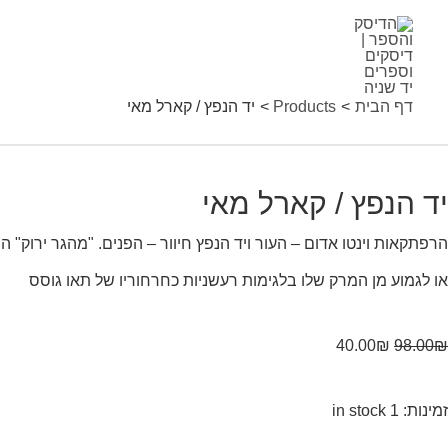
ד
ילוג
Sale!
נפץ
תוכן
דף הבית
Products
יד הנפץ / קארל מאי
ארל
אי
יד הנפץ / קארל מאי
quantit
הרפתקאות וינטו אדום – העור ויד הנפץ חיוור – הפנים. "מהגר ירוק" ה
או לגמוע מן המרק שלו בלגימות רעשניות כחרחוריו של תאו גוסס
40.00
₪
98.00
₪
זמינות:
1 in stock