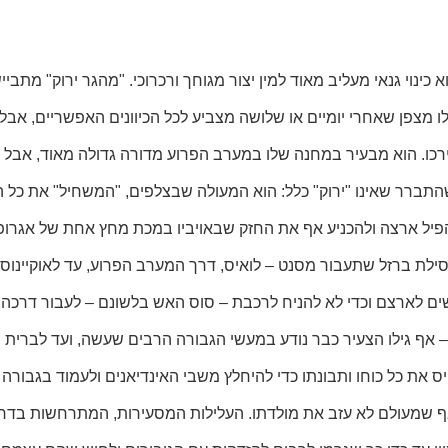
וא כינוי גנאי מעליב מאוד למין יצור מגוחך ורכרוכי. "מהגר ירוק" מת
לו מצפן שאחרי יומיים או שלושה מצביע לכל הכיוונים האפשריים, אבל
ו. הוא מבעיר במחנה שלו במערב הפרוע מדורה גדולה מאוד, אבל כשה
ר שהתברר שאינו "ירוק" כלל: הוא המעולה שבצלפים, "המשחיל" את כל
 ךהפיל ארצה ולהכניע אף את החזק שבאויביו במכת מחץ אחת של אגרופו
ילת ברזל שתעבור מסנט – לואיס, דרך המערב הפרוע, עד לאוקיינוס ה
שים לארצם וכדי לא להניח לרכבת – סוס האש בלשונם – לעבור דרכה. מ
ל – אף גילו הצעיר כבר נודע במעשי הגבורה הרבים שעשה, ועד לברי
ע והרפתקאות, אף שמעולם לא עזב את מולדתו. העלילות המסעירות, המתרחשות 