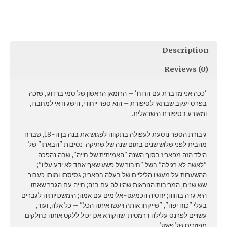
Description
Reviews (0)
'ככה אני מדברת עם הרוח' – הרומאן הראשון של סמי ברדוגו, שזכה
בפרס יעקב שבתאי לסיפורת – הוא ספר ייחודי, הישג ודאי למחברו,
ומאורע בסיפורת הישראלית.
גיבורת הספר נוסעת לעפולה בתקווה לפגוש את בנה בן ה-18, שברח
מהבית לפני שלוש שנים בתום שנה של שתיקה. נסיבות "הבאתו" של
הילד הזה מפאריז בסוף השנה "האמיתית של חייה", שבה נהפכה
"לאשה לא רגילה" בשל "חיבור של פשע שאף אחד לא ידע עליו";
ההשערות על מעשיו הליליים של בעלה בפאריז; גסיסתו ומותו כעבור
שש שנים; המריבות הנוראות שהיו לה עם בנה; חייה עם הגבר שאתו
היא גרה בהווה; יחסיה הכמעט-אלימים עם אמה; הימשכויותיה לגברים
בעלי "כוח יפה", "שייקחו אותה ויעשו איתה הכל" – כל אלה, ועוד,
עשויים לפרנס עלילה דרמטית, שהקורא אכן יכול ללקט אותה כחלקים
מפוזרים של פאזל.