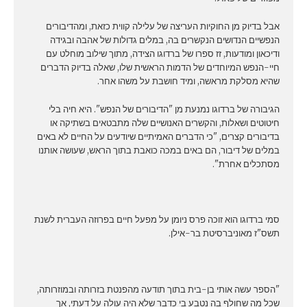
אבל בדיוק מן החוקיות העריצה של עלילה קווית כזאת, ומהדיבורים
הנפשיים הנדושים הנקשרים בה, במלים גדולות של אהבה ובגידה
ודיכאון ומודעות, זז ספרו של ברדוגו הצידה, מתוך שילוב מוחלט עם
חיי-הנפש המיוחדים של הדמות הראשית שלו, שאלה בדיוק הדברים
שהיא מסלקת מראשה, ומיד חושבת על משהו אחר.
הגיבורה של ברדוגו נמנעת מן "הדיבורים של הנפש". היא חיה בלי
חיטוטים ושאלות, והקשרים האנושיים שלה מתבטאים בשתיקה או
בדיבורים קצרים, "כי הדברים האמיתיים שיודעים על החיים לא באים
במלים של דיבור, הם באים במכה כואבת בתוך הראש, שעושה אותנו
מסתכלים אחרת".
סמי ברדוגו הוא זוכה פרס ניומן על מפעל חיים בפרוזה העברית לשנת
תשס"ז מאוניברסיטת בר-אילן.
"הספר עשה אותי בן-בית בתוך תודעה מהפנטת בזרותה ובמוזרותה,
שכל מה שחולף בה נטבע בי כדבר שלא היה עולה על דעתי, אך