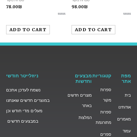
ספרות מקור
ספרות מקור
78.00
₪
98.00
₪
Rated
Rated
0
0
out
out
ADD TO CART
ADD TO CART
of
of
5
5
מפת
קטגוריות
מבצעים
ניוזלייטר חודשי
אתר
וחדשות
ספרות
נשמח לעדכן אתכם
בית
מוצרים חדשים
מקור
במוצרים חדשים שאנחנו
באתר
אודותינו
מעלים מדי חודש וכן
ספרות
המלצות
מאמרים
במבצעים חדשים
מתורגמת
עמוד
ספרים