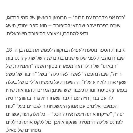
'ככה אני מדברת עם הרוח' – הרומאן הראשון של סמי ברדוגו,
שזכה בפרס יעקב שבתאי לסיפורת – הוא ספר ייחודי, הישג
ודאי למחברו, ומאורע בסיפורת הישראלית.
גיבורת הספר נוסעת לעפולה בתקווה לפגוש את בנה בן ה-18,
שברח מהבית לפני שלוש שנים בתום שנה של שתיקה. נסיבות
"הבאתו" של הילד הזה מפאריז בסוף השנה "האמיתית של
חייה", שבה נהפכה "לאשה לא רגילה" בשל "חיבור של פשע
שאף אחד לא ידע עליו"; ההשערות על מעשיו הליליים של בעלה
בפאריז; גסיסתו ומותו כעבור שש שנים; המריבות הנוראות שהיו
לה עם בנה; חייה עם הגבר שאתו היא גרה בהווה; יחסיה
הכמעט-אלימים עם אמה; הימשכויותיה לגברים בעלי "כוח
יפה", "שייקחו אותה ויעשו איתה הכל" – כל אלה, ועוד, עשויים
לפרנס עלילה דרמטית, שהקורא אכן יכול ללקט אותה כחלקים
מפוזרים של פאזל.