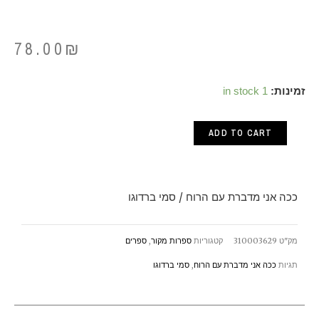
78.00
₪
ככה
זמינות:
1 in stock
אני
ADD TO CART
מדברת
עם
הרוח
ככה אני מדברת עם הרוח / סמי ברדוגו
/
סמי
מק"ט
310003629
קטגוריות
ספרות מקור
,
ספרים
ברדוגו
תגיות
ככה אני מדברת עם הרוח
,
סמי ברדוגו
quantity