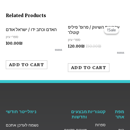
Related Products
עקרונות השיווק / פרופ' פיליפ
האדם וכתב ידו / ישראל אודם
Sale!
Sale!
קוטלר
ספרי עיון
ספרי עיון
100.00
₪
120.00
₪
150.00
₪
Rated
Rated
0
0
out
ADD TO CART
out
of
ADD TO CART
of
5
5
מפת
קטגוריות
מבצעים
ניוזלייטר חודשי
אתר
וחדשות
ספרות
נשמח לעדכן אתכם