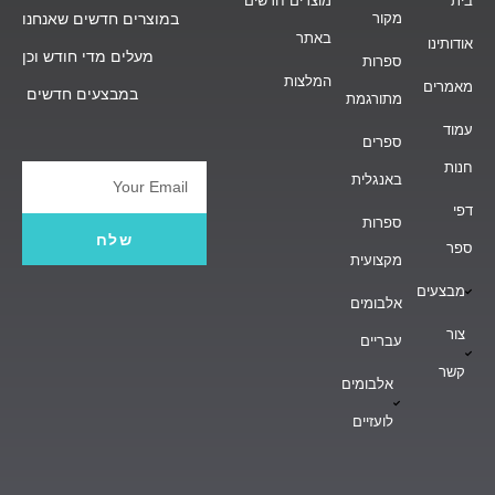
בית
מוצרים חדשים
מקור
במוצרים חדשים שאנחנו
באתר
אודותינו
מעלים מדי חודש וכן
ספרות
המלצות
מאמרים
במבצעים חדשים
מתורגמת
עמוד
ספרים
חנות
באנגלית
Email
דפי
ספרות
שלח
ספר
מקצועית
מבצעים
אלבומים
צור
עבריים
קשר
אלבומים
לועזיים