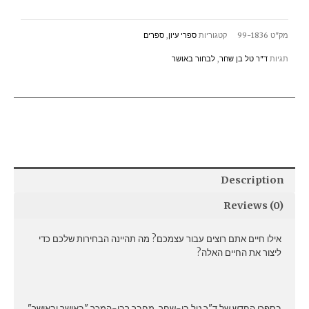
בן
שחר
מק"ט
99-1836
קטגוריות
ספרי עיון
,
ספרים
quantity
תגיות
ד"ר טל בן שחר
,
לבחור באושר
Description
Reviews (0)
אילו חיים אתם רוצים עבור עצמכם? מה תהיינה הבחירות שלכם כדי
ליצור את החיים האלה?
בספרו החדש של ד"ר טל בן-שחר, מחבר רבי-המכר "באושר ובאושר"