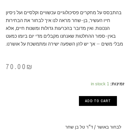
בהתבסס על מחקרים פסיכולוגיים עכשוויים וקלסיים ועל ניסיון
חייו העשיר, בן-שחר מראה לנו איך לבחור את הבחירות
הנכונות. ואין מדובר בהכרעות גדולות ומשנות חיים, אלא
באין-ספור ההחלטות שאנחנו מקבלים מדי יום ביומו כמעט
מבלי משים – אך יש להן השפעה ישירה ומתמשכת על אושרנו.
70.00
₪
לבחור
זמינות:
1 in stock
באושר
ADD TO CART
/
ד"ר
טל
לבחור באושר / ד"ר טל בן שחר