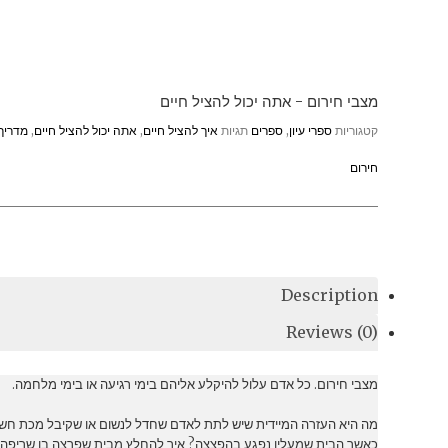
מצבי חירום - אתה יכול להציל חיים
קטגוריות
ספרי עיון
,
ספרים
תגיות
איך להציל חיים
,
אתה יכול להציל חיים
,
מדריך 
חירום
Description
Reviews (0)
מצבי חירום. כל אדם עלול להיקלע אליהם בימי רגיעה או בימי מלחמה.
מה היא העזרה המיידית שיש לתת לאדם שחדל לנשום או שקיבל מכת חשמ
כאשר הבית שמעליו נפגע בהפצצה? איך להחלץ מבית שפרצה בו שריפה