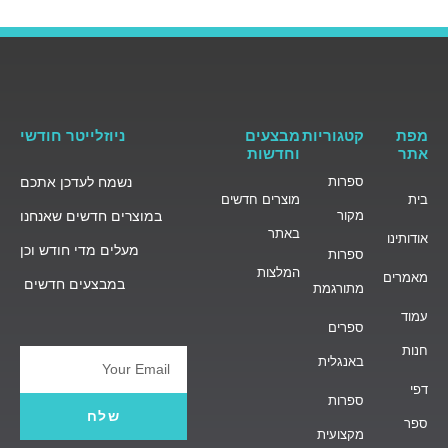
מפת
קטגוריות
מבצעים
ניוזלייטר חודשי
אתר
וחדשות
ספרות
נשמח לעדכן אתכם
בית
מוצרים חדשים
מקור
במוצרים חדשים שאנחנו
באתר
אודותינו
מעלים מדי חודש וכן
ספרות
המלצות
מאמרים
במבצעים חדשים
מתורגמת
עמוד
ספרים
חנות
באנגלית
Email
דפי
ספרות
שלח
ספר
מקצועית