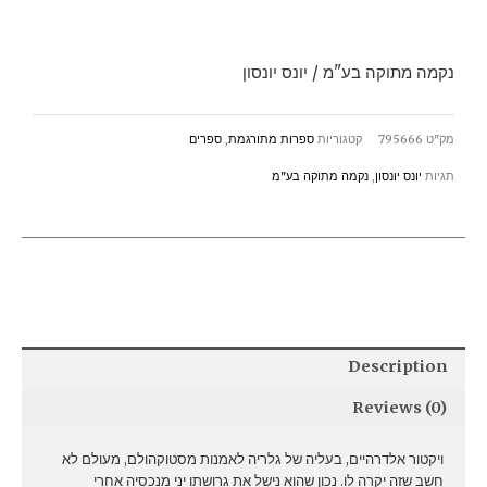
/
יונס
נקמה מתוקה בע"מ / יונס יונסון
יונסון
quantity
מק"ט
795666
קטגוריות
ספרות מתורגמת
,
ספרים
תגיות
יונס יונסון
,
נקמה מתוקה בע"מ
Description
Reviews (0)
ויקטור אלדרהיים, בעליה של גלריה לאמנות מסטוקהולם, מעולם לא
חשב שזה יקרה לו. נכון שהוא נישל את גרושתו יני מנכסיה אחרי