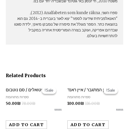
משנת 2010, חי יונסון באי גוטלנד שבשבדיה יחד עם בנו.
ספרו השני, Analfabeten som kunde räkna ‏(2012),
"האנאלפביתית שידעה לספור" יצא לאור בעברית ב-2014 גם הוא
בהוצאת כתר. הספר מגולל את סיפורה של נומבקו מיאקי, ילידת סווטו
שבדרום אפריקה, ועוקב בצורה הומוריסטית אחריה במקביל
להתרחשויות בעולם.
Related Products
כמעיין המתגבר / איין ראנד
ריטואלים / סם נוטבום
Sale!
Sale!
Sale!
Sale!
ספרות מתורגמת
ספרות מתורגמת
50.00
₪
78.00
₪
100.00
₪
116.00
₪
Rated
Rated
0
0
out
out
ADD TO CART
ADD TO CART
of
of
5
5