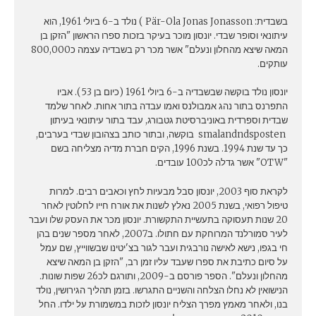
בשבדית: Pär-Ola Jonas Jonasson ‏) נולד ב-6 ביולי 1961, הוא
עיתונאי וסופר שבדי. יונסון מוכר בעיקר בזכות ספרו הראשון "הזקן בן
המאה שיצא מהחלון ונעלם" אשר מכר רק בשבדיה עצמה כ800,000
עותקים.
יונסון נולד בוקשה שבשבדיה ב-6 ביולי 1961 (כיום בן 53). אביו
התפרנס בתור נהג אמבולנס ואמו עבדה בתור אחות. לאחר שלמד
שבדית וספרדית באוניברסיטת גטבורג, עבד בתור עיתונאי בעיתון
smalandndsposten בוקשה, ובתור כותב בצהובון שבדי בערבים,
כך עד שנת 1994. בשנת 1996, הקים חברת מדיה מצליחה בשם
"OTW" אשר גדלה לכ100 עובדים.
לקראת סוף 2003, יונסון סבל מבעיות לחץ וכאבים רבים. למרות
טיפול רפואי, בשנת 2005 נאלץ לשנות את אורח חייו לחלוטין לאחר
20 שנות תעסוקה בתעשיית התקשורת. יונסון מכר את העסק שלו ועבר
לעיר סמורלנד המרוחקת עם חתולו. ב2007, לאחר מספר שנים בהן
חי בגפו, נישא לאישה נורבגית ועבר לגור בצ'יטינו שבשווייץ, שם עמל
על סיום כתיבת את ספרו שעבד עליו זמן רב, "הזקן בן המאה שיצא
מהחלון ונעלם". הספר פורסם ב-2009, ותורגם לכ26 שפות שונות.
הנישואין לא נחלו הצלחה והשניים התגרשו. בזמן תהליך הגירושין, נולד
בנו, ולאחר מאמץ מפרך הצליח יונסון לזכות במשמורת על ילדו. החל