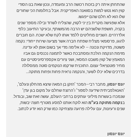
שהתחתן איתה רק בזכות רכושה הרב ומעמדה, ונכון שאת בנו הסודי
קווין הוא נטש למוות בסוואנה האפריקנית. אבל בחלומות הכי שחורים
שלו הוא לא חלם שהם ייפגשו.
אלא שפגישה מקרית בין יני לקווין, שהצליח לשרוד ובילה מספר שנים
בקניה, חושפת שלשניהם יש הרבה מהמשותף, ובעיקר התיעוב כלפי
אלדרהיים. השניים מחליטים ללמד אותו לקח שלא ישכח. הם חוברים
להוגו, פרסומאי מצליח שפתח חברה אשר מציעה שירות ייחודי: נקמה
פשוטה, מדויקת ונכונה – לא אלימה מדי אך בשום אופן לא עדינה.
מזימת הנקמה הולכת ומסתבכת כאשר לתמונה נכנסים גם אביו
המאמץ של קווין משבט המסאי, ושני ציורים אקספרסיוניסטיים עם
מחיר פוטנציאלי עצום. התוכנית שרקמו הנוקמים סוטה ממסלולה
בדרכים שלא יכלו לשער, והנקמה נראית פחות ופחות מתוקה…
יונס יונסון
, מחבר רבי–המכר 'הזקן בן המאה שיצא מהחלון ונעלם',
'האנאלפביתית שידעה לספור' ו'הרוצח שחלם על מקום בגן עדן'
שנמכרו בעשרות מיליוני עותקים ברחבי העולם, עושה זאת שוב, ובגדול.
ב
נקמה מתוקה בע"מ
הוא לוקח אותנו למסע מוטרף חוצה יבשות,
שנים ורעיונות, עם עלילה פרועה ומצחיקה כמו שרק הוא יודע לכתוב.
יונס יונסון