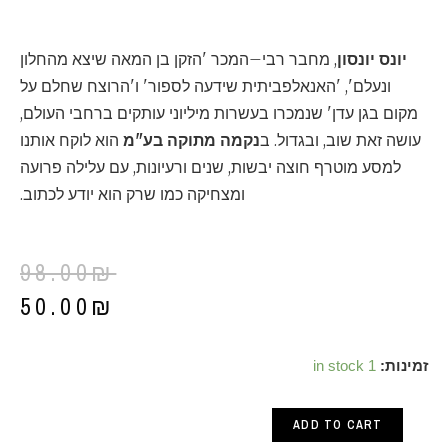
יונס יונסון
, מחבר רבי–המכר 'הזקן בן המאה שיצא מהחלון
ונעלם', 'האנאלפביתית שידעה לספור' ו'הרוצח שחלם על
מקום בגן עדן' שנמכרו בעשרות מיליוני עותקים ברחבי העולם,
עושה זאת שוב, ובגדול. ב
נקמה מתוקה בע"מ
הוא לוקח אותנו
למסע מוטרף חוצה יבשות, שנים ורעיונות, עם עלילה פרועה
ומצחיקה כמו שרק הוא יודע לכתוב.
98.00
₪
50.00
₪
נקמה
זמינות:
1 in stock
מתוקה
ADD TO CART
בע"מ