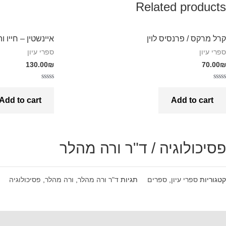
Related products
קרל מרקס / פרנסיס לוין
איינשטין – חייו וה
ספרי עיון
ספרי עיון
130.00
₪
70.00
₪
Rated
Rated
0
0
Add to cart
Add to cart
out
out
of
of
5
5
פסיכולוגיה / ד"ר ורה מהלר
קטגוריות
ספרי עיון
,
ספרים
תגיות
ד"ר ורה מהלר
,
ורה מהלר
,
פסיכולוגיה
Reviews (0)