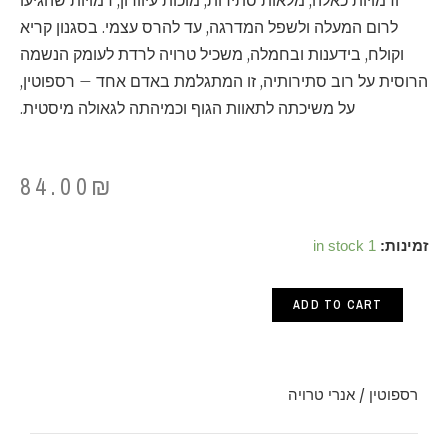
ודמויות כאלה, מלאות סתירות, מוכות עיוורון, דמויות שהגיעו
לרום המעלה ולשפל המדרגה, עד להרס עצמי. בסגנון קריא
וקולח, בידענות ובחמלה, משכיל טרויה לרדת לעומק הנשמה
הרוסית על רוב סתירותיה, זו המתגלמת באדם אחד – רספוטין,
על משיכתה לתאוות הגוף וכמיהתה לגאולה מיסטית.
84.00
₪
רספוטין
זמינות:
1 in stock
/
ADD TO CART
אנרי
טרויה
quantity
רספוטין / אנרי טרויה