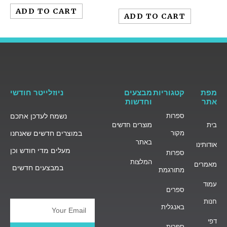
0
out
ADD TO CART
out
of
ADD TO CART
of
5
5
מפת
קטגוריות
מבצעים
ניוזלייטר חודשי
אתר
וחדשות
ספרות
נשמח לעדכן אתכם
בית
מוצרים חדשים
מקור
במוצרים חדשים שאנחנו
באתר
אודותינו
מעלים מדי חודש וכן
ספרות
המלצות
מאמרים
במבצעים חדשים
מתורגמת
עמוד
ספרים
חנות
באנגלית
Email
דפי
ספרות