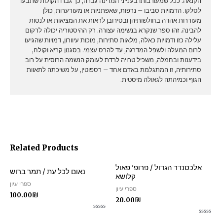
הקנאה. ככל שמעורבותו בענייני המדינה גברה, כך גברו הקולות שתבעו
לסלקו. הדמויות סביבו – נרפות, שאפתניות או מעורערות, כולן
מעוררות אהדה בחולשותיהן ובסירובן לראות את המציאות או לנסות
להבינה. זהו ספר שנקרא בנשימה עצורה. רק ההיסטוריה יכולה לרקום
עלילה כזו ודמויות כאלה, מלאות סתירות, מוכות עיוורון, דמויות שהגיעו
לרום המעלה ולשפל המדרגה, עד להרס עצמי. בסגנון קריא וקולח,
בידענות ובחמלה, משכיל טרויה לרדת לעומק הנשמה הרוסית על רוב
סתירותיה, זו המתגלמת באדם אחד – רספוטין, על משיכתה לתאוות
הגוף וכמיהתה לגאולה מיסטית.
Related Products
אלכסנדר הגדול / פרופ' פאול
נאום לכל עת / תמר ברוש
קלושא
ספרי עיון
ספרי עיון
100.00
₪
20.00
₪
Rated
Rated
0