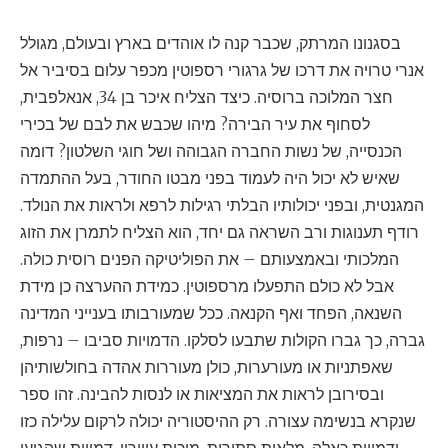
בסגנונו המרתק, שכבר קנה לו אוהדים בארץ ובעולם, מגולל
אנרי טרויה את דרכו של גרגורי רספוטין מכפר עלום בסיביר אל
חצר המלוכה ברוסיה. כיצד הצליח איכר בן 34, אנאלפבית,
לסחוף את עיר הבירה? מיהו שכבש את לבם של בכירי
הכנסייה, של נשות החברה הגבוהה ושל חוגי השלטון? דומה
שאיש לא יכול היה לעמוד בפני מבטו החודר, בעל ההתמדה
המגנטית, ובפני יכולותיו הבלתי רגילות לרפא ולראות את הנולד.
רודף תענוגות ורב השראה גם יחד, הוא הצליח לתמרן את הזוג
המלכותי ובאמצעותם – את הפוליטיקה הפנים רוסית כולה.
אבל לא כולם התפעלו מרספוטין. כמידת ההערצה כן מידת
השנאה, הפחד ואף הקנאה. ככל שמעורבותו בענייני המדינה
גברה, כך גברו הקולות שתבעו לסלקו. הדמויות סביבו – נרפות,
שאפתניות או מעורערות, כולן מעוררות אהדה בחולשותיהן
ובסירובן לראות את המציאות או לנסות להבינה. זהו ספר
שנקרא בנשימה עצורה. רק ההיסטוריה יכולה לרקום עלילה כזו