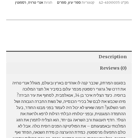
מק"ט
42-6100035
קטגוריות
ספרי עיון
,
ספרים
תגיות
אנרי טרויה
,
רספוטין
Description
Reviews (0)
בסגנונו המרתק, שכבר קנה לו אוהדים בארץ ובעולם, מגולל אנרי טרויה
את דרכו של גרגורי רספוטין מכפר עלום בסיביר אל חצר המלוכה
ברוסיה. כיצד הצליח איכר בן 34, אנאלפבית, לסחוף את עיר הבירה?
מיהו שכבש את לבם של בכירי הכנסייה, של נשות החברה הגבוהה ושל
חוגי השלטון? דומה שאיש לא יכול היה לעמוד בפני מבטו החודר, בעל
ההתמדה המגנטית, ובפני יכולותיו הבלתי רגילות לרפא ולראות את
הנולד. רודף תענוגות ורב השראה גם יחד, הוא הצליח לתמרן את הזוג
המלכותי ובאמצעותם – את הפוליטיקה הפנים רוסית כולה. אבל לא
כולם התפעלו מרספוטין. כמידת ההערצה כן מידת השנאה, הפחד ואף