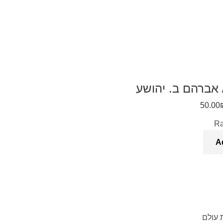
 אברהם ב. יהושע
50.00
R
A
 עולם