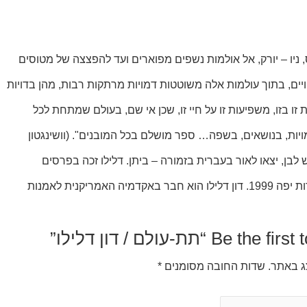
 ניו – יורק, אל אולמות נשפים מפוארים ועד להפצצה של מטוסים
יים, בתוך עולמות אלה משוטטות דמויות מרתקות רבות, מהן בדויות
זו בזו, משפיעות זו על חיי זו, שכן אי שם, בעולם שמתחת לכל
ויות, בנושאים, בשפה… ספר מושלם בכל המובנים". (וושינגטון
ויק) דון דלילו פירסם עד היום 11 ספרים. שניים מהם, כלב רץ ורעש לבן, יצאו לאור בעברית בזמורה – ביתן. דלילו זכה בפרסים
ספרותיים רבים, ביניהם "נשיונל בוק אוורד", פרס פן/פוקנר לספרות יפה, פרס "אייריש טיימס" הבינלאומי לספרות יפה, ופרס ירושלים לספרות יפה 1999. דון דלילו הוא חבר באקדמיה האמריקנית לאמנות
Be t “תת-עולם / דון דלילו”
צג באתר.
שדות החובה מסומנים
*