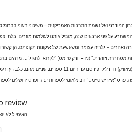
ון המודרני ואל נשמת התרבות האמריקנית – משיכוני העוני בברונקס,
משתרע על פני ארבעים שנה, מוביל אותנו לעולמות מוזרים, בלתי צפו
נטרה ואחרים – גלריה עצומה ומשעשעת של איקונות תקופתם. הן קשורות 
 מסחררת וזוהרת." (ניו – יורק טיימס) "לקרוא ולחגוג"… מדהים בדמ
פוסט) "כל עמוד תענוג, בתיאור המושלם להפליא של מחצית המאה." (ניוזו
he first to review
האימייל לא יו