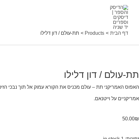
ילוג
ת-עולם
תוכן
ון
דף הבית
Products
תת-עולם / דון דלילו
לילו
quantit
תת-עולם / דון דלילו
האפוס האמריקני תת – עולם מכניס את הקורא עמוק אל תוך נבכי הזיכר
אמריקניים על וייטנאם.
50.00
₪
זמינות:
1 in stock