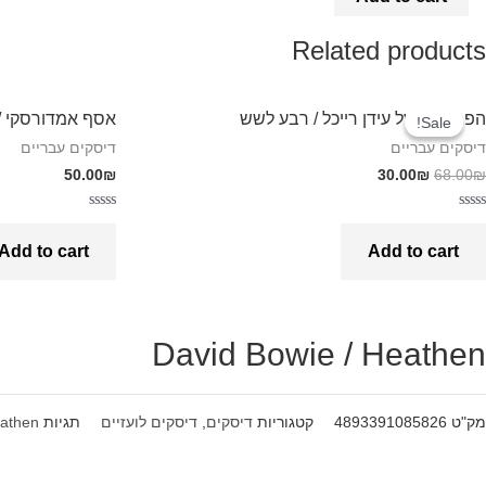
Related products
הפרוייקט של עידן רייכל / רבע לשש
אסף אמדורסקי /
Sale!
Sale!
דיסקים עבריים
דיסקים עבריים
50.00
₪
30.00
₪
68.00
₪
Rated
Rated
0
0
Add to cart
Add to cart
out
out
of
of
5
5
David Bowie / Heathen
מק"ט
4893391085826
קטגוריות
דיסקים
,
דיסקים לועזיים
תגיות
athen