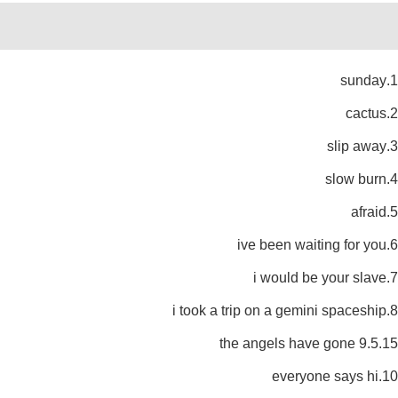
Reviews (0)
Description
1.sunday
2.cactus
3.slip away
4.slow burn
5.afraid
6.ive been waiting for you
7.i would be your slave
8.i took a trip on a gemini spaceship
9.5.15 the angels have gone
10.everyone says hi