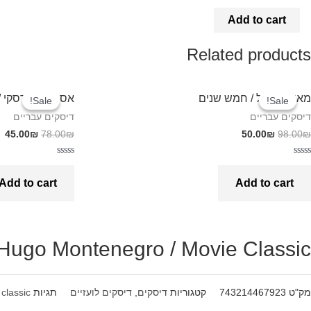
quantit
Add to cart
Related products
מאיר אריאל / חמש שנים
אסף אמדורסקי / 15 הדקות של אסף אמדורס
Sale!
Sale!
Sale!
Sale!
דיסקים עבריים
דיסקים עבריים
45.00
₪
78.00
₪
50.00
₪
98.00
₪
Rated
Rated
0
0
Add to cart
Add to cart
out
out
of
of
5
5
Hugo Montenegro / Movie Classic
מק"ט
743214467923
קטגוריות
דיסקים
,
דיסקים לועזיים
תגיות
classic