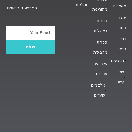
המלצות
מאמרים
במבצעים חדשים
מתורגמת
עמוד
ספרים
חנות
באנגלית
Email
דפי
ספרות
שלח
ספר
מקצועית
מבצעים
אלבומים
צור
עבריים
קשר
אלבומים
לועזיים