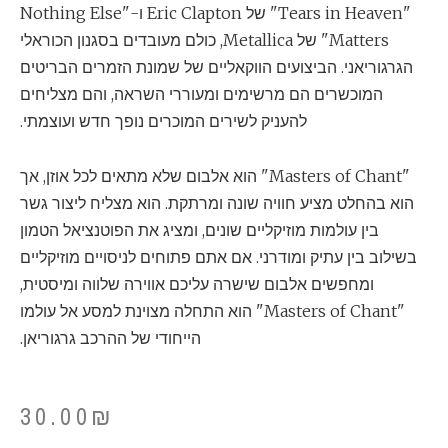
"Tears in Heaven" של Eric Clapton ו-"Nothing Else
Matters" של Metallica, כולם מעובדים בסגנון הכוראלי
הגרגוריאני. הביצועים הווקאליים של שמונת הזמרים הבריטים
המוכשרים הם מרשימים ומעוררי השראה, והם מצליחים
להעניק לשירים המוכרים נופך חדש ועוצמתי.
"Masters of Chant" הוא אלבום שלא מתאים לכל אוזן, אך
הוא בהחלט מציע חוויה שונה ומרתקת. הוא מצליח ליצור גשר
בין עולמות מוזיקליים שונים, ומציג את הפוטנציאל הטמון
בשילוב בין עתיק ומודרני. אם אתם פתוחים לניסויים מוזיקליים
ומחפשים אלבום שישרה עליכם אווירה שלווה ומיסטית,
"Masters of Chant" הוא התחלה מצוינת למסע אל עולמו
הייחודי של ההרכב גרגוריאן.
30.00
₪