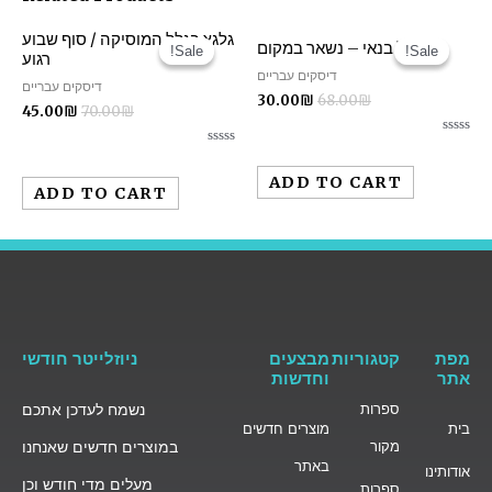
גלגצ בגלל המוסיקה / סוף שבוע
יובל בנאי – נשאר במקום
Sale!
Sale!
Sale!
Sale!
רגוע
דיסקים עבריים
דיסקים עבריים
30.00
₪
68.00
₪
45.00
₪
70.00
₪
Rated
Rated
0
0
out
ADD TO CART
out
of
ADD TO CART
of
5
5
מפת
קטגוריות
מבצעים
ניוזלייטר חודשי
אתר
וחדשות
ספרות
נשמח לעדכן אתכם
בית
מוצרים חדשים
מקור
במוצרים חדשים שאנחנו
באתר
אודותינו
מעלים מדי חודש וכן
ספרות