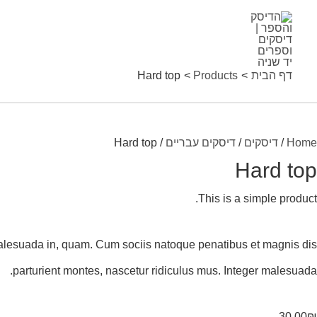
ילוג
Har
Sale!
Sale!
to
תוכן
quantit
דף הבית
Products
Hard top
Home
/
דיסקים
/
דיסקים עבריים
/ Hard top
Hard top
This is a simple product.
 malesuada in, quam. Cum sociis natoque penatibus et magnis dis
parturient montes, nascetur ridiculus mus. Integer malesuada.
30.00
₪