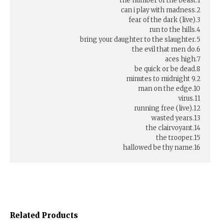
1.the number of the beast
2.can i play with madness
3.fear of the dark (live)
4.run to the hills
5.bring your daughter to the slaughter
6.the evil that men do
7.aces high
8.be quick or be dead
9.2 minutes to midnight
10.man on the edge
11.virus
12.running free (live)
13.wasted years
14.the clairvoyant
15.the trooper
16.hallowed be thy name
Related Products