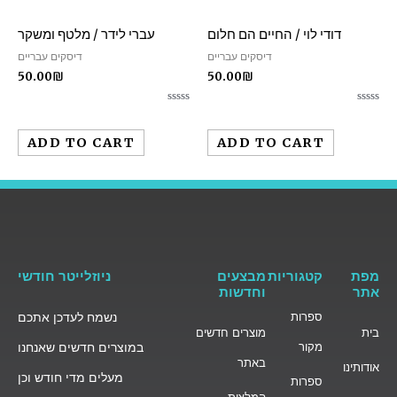
דודי לוי / החיים הם חלום
עברי לידר / מלטף ומשקר
דיסקים עבריים
דיסקים עבריים
50.00
₪
50.00
₪
Rated
Rated
0
0
out
out
ADD TO CART
ADD TO CART
of
of
5
5
מפת
קטגוריות
מבצעים
ניוזלייטר חודשי
אתר
וחדשות
ספרות
נשמח לעדכן אתכם
בית
מוצרים חדשים
מקור
במוצרים חדשים שאנחנו
באתר
אודותינו
מעלים מדי חודש וכן
ספרות