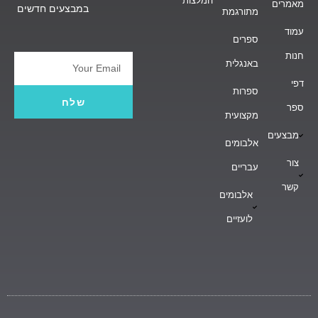
המלצות
מאמרים
במבצעים חדשים
מתורגמת
עמוד
ספרים
חנות
באנגלית
Email
דפי
ספרות
שלח
ספר
מקצועית
מבצעים
אלבומים
צור
עבריים
קשר
אלבומים
לועזיים