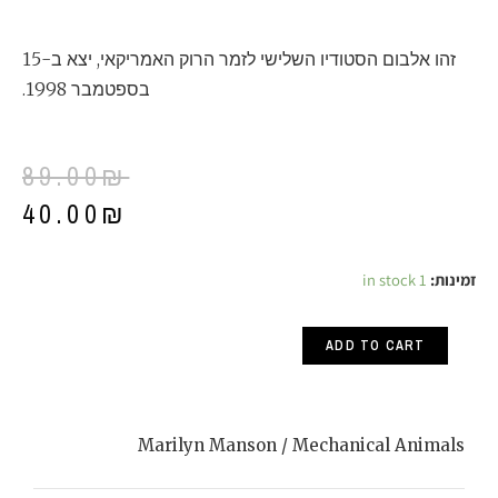
זהו אלבום הסטודיו השלישי לזמר הרוק האמריקאי, יצא ב-15
בספטמבר 1998.
89.00
₪
40.00
₪
Marilyn
זמינות:
1 in stock
Manson
ADD TO CART
/
Mechanical
Animals
Marilyn Manson / Mechanical Animals
quantity