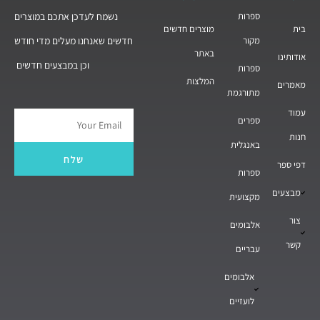
ספרות
נשמח לעדכן אתכם במוצרים
בית
מוצרים חדשים
מקור
חדשים שאנחנו מעלים מדי חודש
באתר
אודותינו
וכן במבצעים חדשים
ספרות
המלצות
מאמרים
מתורגמת
עמוד
ספרים
Email
חנות
באנגלית
שלח
דפי ספר
ספרות
מבצעים
מקצועית
צור
אלבומים
קשר
עבריים
אלבומים
לועזיים