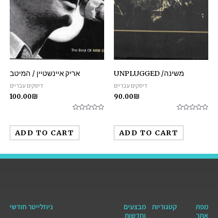
משינה/ UNPLUGGED
אריק איינשטיין / המיטב
דיסקים עבריים
דיסקים עבריים
100.00
₪
90.00
₪
Rated
Rated
0
0
out
out
ADD TO CART
ADD TO CART
of
of
5
5
מפת
קטגוריות
מבצעים
ניוזלייטר חודשי
אתר
וחדשות