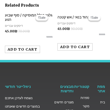
Related Products
גלגצ בגלל המוסיקה / סוף שבוע
אהוד בנאי / אש קטנה
Sale!
Sale!
Sale!
Sale!
רגוע
דיסקים עבריים
דיסקים עבריים
45.00
₪
90.00
₪
45.00
₪
70.00
₪
Rated
Rated
0
0
out
ADD TO CART
out
of
ADD TO CART
of
5
5
מפת
קטגוריות
מבצעים
ניוזלייטר חודשי
אתר
וחדשות
ספרות
נשמח לעדכן אתכם
בית
מוצרים חדשים
מקור
במוצרים חדשים שאנחנו