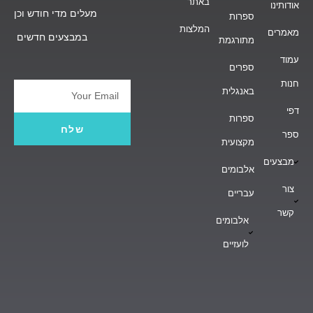
באתר
אודותינו
מעלים מדי חודש וכן
ספרות
המלצות
מאמרים
במבצעים חדשים
מתורגמת
עמוד
ספרים
חנות
באנגלית
Email
דפי
ספרות
שלח
ספר
מקצועית
מבצעים
אלבומים
צור
עבריים
קשר
אלבומים
לועזיים