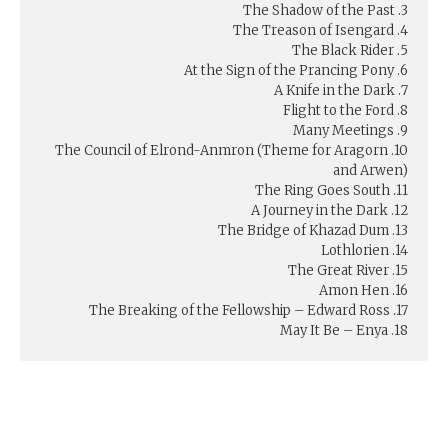
3. The Shadow of the Past
4. The Treason of Isengard
5. The Black Rider
6. At the Sign of the Prancing Pony
7. A Knife in the Dark
8. Flight to the Ford
9. Many Meetings
10. The Council of Elrond-Anmron (Theme for Aragorn
and Arwen)
11. The Ring Goes South
12. A Journey in the Dark
13. The Bridge of Khazad Dum
14. Lothlorien
15. The Great River
16. Amon Hen
17. The Breaking of the Fellowship – Edward Ross
18. May It Be – Enya