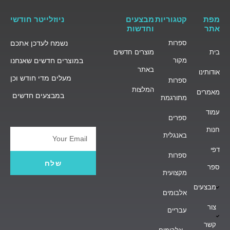
מפת
קטגוריות
מבצעים
ניוזלייטר חודשי
אתר
וחדשות
ספרות
נשמח לעדכן אתכם
בית
מוצרים חדשים
מקור
במוצרים חדשים שאנחנו
באתר
אודותינו
מעלים מדי חודש וכן
ספרות
המלצות
מאמרים
במבצעים חדשים
מתורגמת
עמוד
ספרים
חנות
באנגלית
Email
דפי
ספרות
שלח
ספר
מקצועית
מבצעים
אלבומים
צור
עבריים
קשר