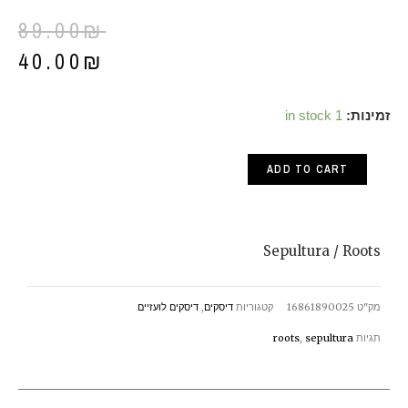
89.00
₪
40.00
₪
Sepultura
זמינות:
1 in stock
/
ADD TO CART
Roots
quantity
Sepultura / Roots
מק"ט
16861890025
קטגוריות
דיסקים
,
דיסקים לועזיים
תגיות
sepultura
,
roots