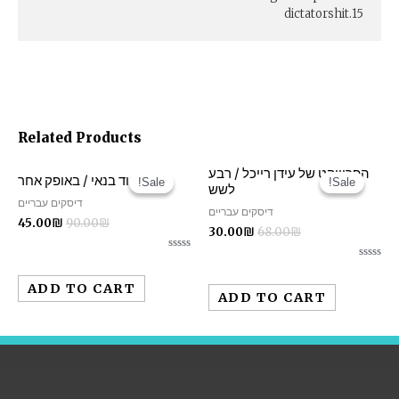
15.dictatorshit
Related Products
הפרוייקט של עידן רייכל / רבע
אהוד בנאי / באופק אחר
Sale!
Sale!
Sale!
Sale!
לשש
דיסקים עבריים
דיסקים עבריים
45.00
₪
90.00
₪
30.00
₪
68.00
₪
Rated
Rated
0
0
out
ADD TO CART
out
of
ADD TO CART
of
5
5