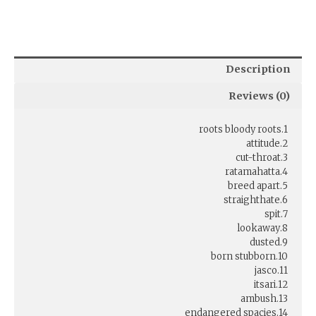
Description
Reviews (0)
1.roots bloody roots
2.attitude
3.cut-throat
4.ratamahatta
5.breed apart
6.straighthate
7.spit
8.lookaway
9.dusted
10.born stubborn
11.jasco
12.itsari
13.ambush
14.endangered spacies