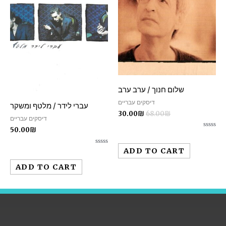
שלום חנוך / ערב ערב
דיסקים עבריים
עברי לידר / מלטף ומשקר
30.00
₪
68.00
₪
דיסקים עבריים
50.00
₪
Rated
0
out
ADD TO CART
Rated
of
0
5
out
ADD TO CART
of
5