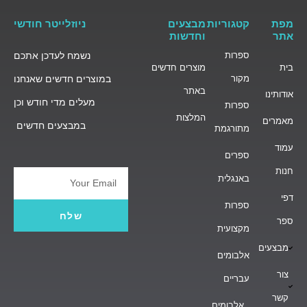
מפת
קטגוריות
מבצעים
ניוזלייטר חודשי
אתר
וחדשות
ספרות
נשמח לעדכן אתכם
בית
מוצרים חדשים
מקור
במוצרים חדשים שאנחנו
באתר
אודותינו
מעלים מדי חודש וכן
ספרות
המלצות
מאמרים
במבצעים חדשים
מתורגמת
עמוד
ספרים
חנות
באנגלית
Email
דפי
ספרות
שלח
ספר
מקצועית
מבצעים
אלבומים
צור
עבריים
קשר
אלבומים