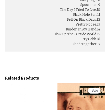
9.Spoonman
10.The Day I Tried To Live
11.Black Hole Sun
12.Fell On Black Days
13.Pretty Noose
14.Burden In My Hand
15.Blow Up The Outside World
16.Ty Cobb
17.Bleed Together
Related Products
Sale!
Sale!