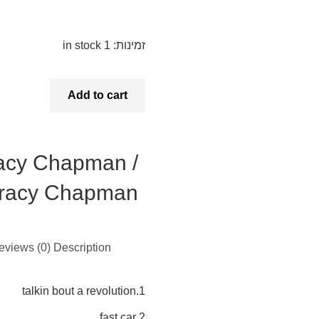
Tracy
זמינות:
1 in stock
Chapman
Add to cart
/
Tracy
Chapman
acy Chapman /
quantity
racy Chapman
eviews (0)
Description
1.talkin bout a revolution
2.fast car