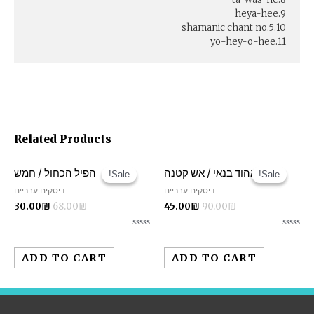
9.heya-hee
10.shamanic chant no.5
11.yo-hey-o-hee
Related Products
אהוד בנאי / אש קטנה
הפיל הכחול / חמש
Sale!
Sale!
Sale!
Sale!
דיסקים עבריים
דיסקים עבריים
30.00
₪
68.00
₪
45.00
₪
90.00
₪
Rated
Rated
0
0
out
out
ADD TO CART
ADD TO CART
of
of
5
5