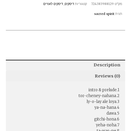
מק"ט
724383988129
קטגוריות
דיסקים
,
דיסקים לועזיים
תגית
sacred spirit
Description
Reviews (0)
1.intro & prelude
2.tor-cheney-nahana
3.ly-o-lay ale loya
4.ya-na-hana
5.dawa
6.gitchi-hona
7.yeha-noha
8.ta-was-ne