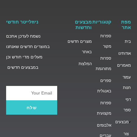
מפת
קטגוריות
מבצעים
ניוזלייטר חודשי
אתר
וחדשות
ספרות
נשמח לעדכן אתכם
בית
מוצרים חדשים
מקור
במוצרים חדשים שאנחנו
באתר
אודותינו
מעלים מדי חודש וכן
ספרות
המלצות
מאמרים
במבצעים חדשים
מתורגמת
עמוד
ספרים
חנות
באנגלית
Email
דפי
ספרות
שלח
ספר
מקצועית
מבצעים
אלבומים
צור
עבריים