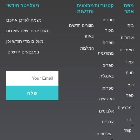
מפת
קטגוריות
מבצעים
ניוזלייטר חודשי
אתר
וחדשות
ספרות
נשמח לעדכן אתכם
בית
מוצרים חדשים
מקור
במוצרים חדשים שאנחנו
באתר
אודותינו
מעלים מדי חודש וכן
ספרות
המלצות
מאמרים
במבצעים חדשים
מתורגמת
עמוד
ספרים
חנות
באנגלית
Email
דפי
ספרות
שלח
ספר
מקצועית
מבצעים
אלבומים
צור
עבריים
קשר
אלבומים