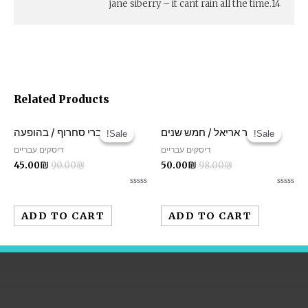
14.jane siberry – it cant rain all the time
Related Products
מאיר אריאל / חמש שנים
ברי סחרוף / בהופעה
Sale!
Sale!
Sale!
Sale!
דיסקים עבריים
דיסקים עבריים
45.00
₪
90.00
₪
50.00
₪
98.00
₪
Rated
Rated
0
0
out
out
ADD TO CART
ADD TO CART
of
of
5
5