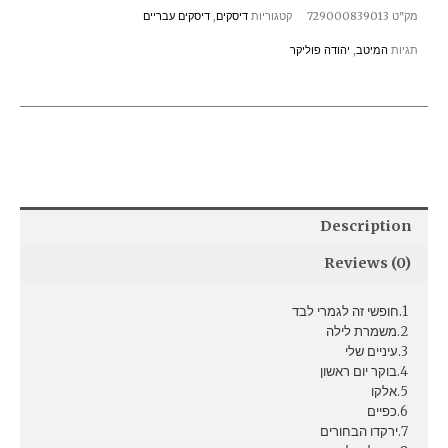
מק"ט
729000839013
קטגוריות
דיסקים
,
דיסקים עבריים
תגיות
המיטב
,
יהודה פוליקר
Description
Reviews (0)
1.חופשי זה לגמרי לבד
2.משמרת לילה
3.עיניים שלי
4.בוקר יום ראשון
5.אלקו
6.כפיים
7.ירקדו הבחורים