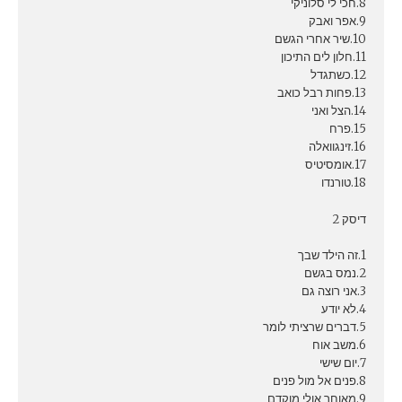
8.חכי לי סלוניקי
9.אפר ואבק
10.שיר אחרי הגשם
11.חלון לים התיכון
12.כשתגדל
13.פחות רבל כואב
14.הצל ואני
15.פרח
16.זינגוואלה
17.אומסיטיס
18.טורנדו
דיסק 2
1.זה הילד שבך
2.נמס בגשם
3.אני רוצה גם
4.לא יודע
5.דברים שרציתי לומר
6.משב אוח
7.יום שישי
8.פנים אל מול פנים
9.מאוחר אולי מוקדם