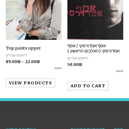
אסף אמדורסקי / אסף
Top pants upper
אמדורסקי (האלבום הראשון )
דיסקים עבריים
דיסקים עבריים
89.00
₪
–
22.00
₪
50.00
₪
Rated
Rated
0
0
out
VIEW PRODUCTS
out
of
ADD TO CART
of
5
5