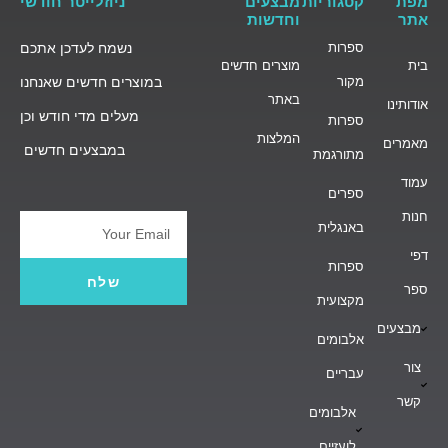
מפת
קטגוריות
מבצעים
ניוזלייטר חודשי
אתר
וחדשות
ספרות
נשמח לעדכן אתכם
בית
מוצרים חדשים
מקור
במוצרים חדשים שאנחנו
באתר
אודותינו
מעלים מדי חודש וכן
ספרות
המלצות
מאמרים
במבצעים חדשים
מתורגמת
עמוד
ספרים
חנות
באנגלית
Email
דפי
ספרות
שלח
ספר
מקצועית
מבצעים
אלבומים
צור
עבריים
קשר
אלבומים
לועזיים