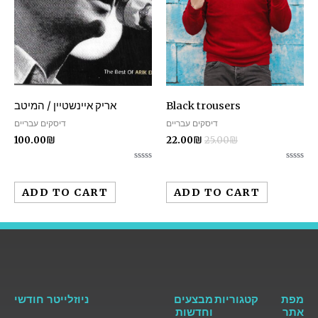
Black trousers
אריק איינשטיין / המיטב
דיסקים עבריים
דיסקים עבריים
100.00
₪
22.00
₪
25.00
₪
Rated
Rated
0
0
out
out
ADD TO CART
ADD TO CART
of
of
5
5
מפת
קטגוריות
מבצעים
ניוזלייטר חודשי
אתר
וחדשות