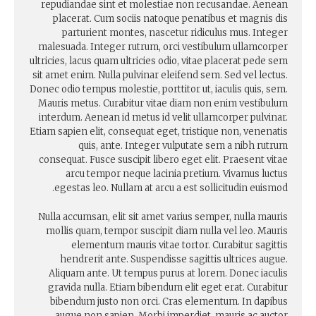
repudiandae sint et molestiae non recusandae. Aenean
placerat. Cum sociis natoque penatibus et magnis dis
parturient montes, nascetur ridiculus mus. Integer
malesuada. Integer rutrum, orci vestibulum ullamcorper
ultricies, lacus quam ultricies odio, vitae placerat pede sem
sit amet enim. Nulla pulvinar eleifend sem. Sed vel lectus.
Donec odio tempus molestie, porttitor ut, iaculis quis, sem.
Mauris metus. Curabitur vitae diam non enim vestibulum
interdum. Aenean id metus id velit ullamcorper pulvinar.
Etiam sapien elit, consequat eget, tristique non, venenatis
quis, ante. Integer vulputate sem a nibh rutrum
consequat. Fusce suscipit libero eget elit. Praesent vitae
arcu tempor neque lacinia pretium. Vivamus luctus
egestas leo. Nullam at arcu a est sollicitudin euismod.
Nulla accumsan, elit sit amet varius semper, nulla mauris
mollis quam, tempor suscipit diam nulla vel leo. Mauris
elementum mauris vitae tortor. Curabitur sagittis
hendrerit ante. Suspendisse sagittis ultrices augue.
Aliquam ante. Ut tempus purus at lorem. Donec iaculis
gravida nulla. Etiam bibendum elit eget erat. Curabitur
bibendum justo non orci. Cras elementum. In dapibus
augue non sapien. Morbi imperdiet, mauris ac auctor