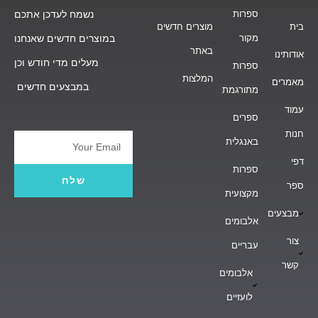
ספרות
נשמח לעדכן אתכם
בית
מוצרים חדשים
מקור
במוצרים חדשים שאנחנו
באתר
אודותינו
מעלים מדי חודש וכן
ספרות
המלצות
מאמרים
במבצעים חדשים
מתורגמת
עמוד
ספרים
חנות
באנגלית
Email
דפי
ספרות
שלח
ספר
מקצועית
מבצעים
אלבומים
צור
עבריים
קשר
אלבומים
לועזיים