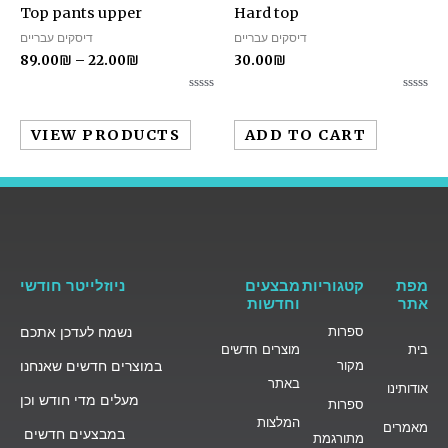
Top pants upper
Hard top
דיסקים עבריים
דיסקים עבריים
89.00
₪
–
22.00
₪
30.00
₪
Rated
Rated
0
0
out
out
VIEW PRODUCTS
ADD TO CART
of
of
5
5
מפת
קטגוריות
מבצעים
ניוזלייטר חודשי
אתר
וחדשות
ספרות
נשמח לעדכן אתכם
בית
מוצרים חדשים
מקור
במוצרים חדשים שאנחנו
באתר
אודותינו
מעלים מדי חודש וכן
ספרות
המלצות
מאמרים
במבצעים חדשים
מתורגמת